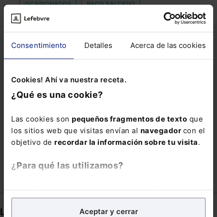
OCASIONADOS
PACO SALCEDO
PEDRO MORENO
POLÍTICA AGRARIA COMÚN
PRÁCTICAS ANTICOMPETITIVAS
PREGUNTAS
Consentimiento
Detalles
Acerca de las cookies
PSICÓLOGO
REFORMAS EN MATERIA CONCURSAL
Cookies! Ahí va nuestra receta.
RÉGIMEN FORAL
¿Qué es una cookie?
REGISTRO DE PAREJAS DE HECHO
Las cookies son
pequeños fragmentos de texto
que
SUSPENSIÓN DE PENAS
THE DESCRIPTIVE TERM
los sitios web que visitas envían al
navegador
con el
objetivo de
recordar la información sobre tu visita
.
TITULARES
VIDEOS
¿Para qué las utilizamos?
En Lefebvre utilizamos las cookies con
fines
analíticos
para tratar de
mejorar tu experiencia
en
Links directos
Aceptar y cerrar
nuestra página web. También con fines publicitarios,