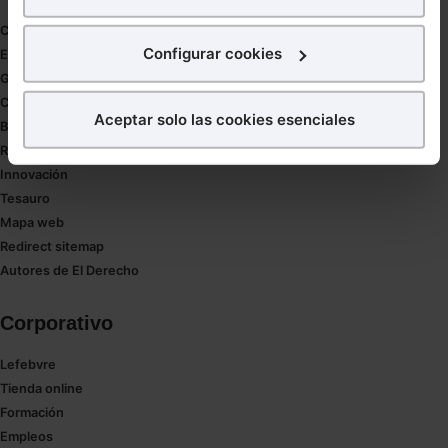
para poder mostrarte publicidad y contenidos de tu
Coronavirus
interés.
Configurar cookies
Estudio de salud abogacía
Gestión de despachos
¿Qué puedes hacer?
Compliance
Aceptar solo las cookies esenciales
Buenas Prácticas Tributarias
Puedes
aceptar
las cookies para que tu experiencia
RGPD
en la web sea óptima
Innovación
Puedes
aceptar solo las esenciales
para denegar
Tesauro
todas las cookies excepto aquellas imprescindibles.
Mapa web
También puedes
configurar
las cookies y
Redirect sitemap
seleccionar solo aquellas que quieras permitir en tu
Autores de El Derecho
navegador. Si no seleccionas ninguna utilizaremos
las que sean indispensables para la navegación.
Corporativo
Saber más acerca de las cookies
Lefebvre
Tienda online
Formación
Empleos