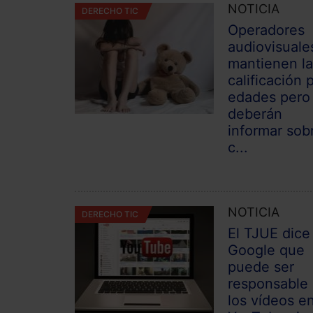
NOTICIA
DERECHO TIC
Operadores
audiovisuale
mantienen l
calificación 
edades pero
deberán
informar sob
c...
NOTICIA
DERECHO TIC
El TJUE dice
Google que
puede ser
responsable
los vídeos e