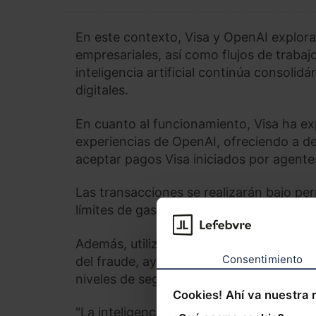
En este contexto, Visa y OpenAI explor
empresariales, así como flujos de traba
inteligencia artificial continúa consoli
digitales.
En cuanto al funcionamiento, Visa ha ex
experiencias de OpenAI, ofreciendo a de
aceptar pagos Visa iniciados por agente
Las transacciones se realizarán bajo per
límites de gasto, categorías de comerci
Además, utilizarán credenciales Visa 'to
Consentimiento
del fraude, ayudando a que las nuevas e
niveles de seguridad y protección" del 
Cookies! Ahí va nuestra 
"La inteligencia artificial transformará