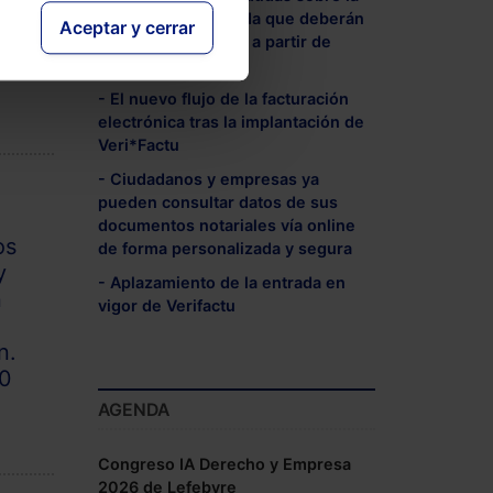
IA
baliza V16 conectada que deberán
Aceptar y cerrar
llevar los vehículos a partir de
as
enero 2026
- El nuevo flujo de la facturación
electrónica tras la implantación de
Veri*Factu
- Ciudadanos y empresas ya
pueden consultar datos de sus
documentos notariales vía online
os
de forma personalizada y segura
y
- Aplazamiento de la entrada en
n
vigor de Verifactu
n.
0
AGENDA
Congreso IA Derecho y Empresa
2026 de Lefebvre