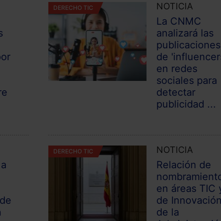
NOTICIA
DERECHO TIC
La CNMC
s
analizará las
a
publicaciones
por
de 'influencer
en redes
sociales para
re
detectar
publicidad ...
NOTICIA
DERECHO TIC
 a
Relación de
nombramient
en áreas TIC 
 de
de Innovació
n
de la