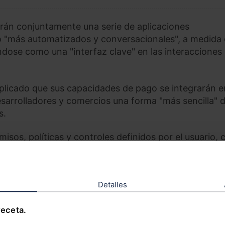
arán conjuntamente una serie de aplicaciones
jo "más automatizados y conversacionales", a medida 
dándose como una "interfaz clave" en las interacciones
plicado que sus capacidades de pago se integrarán e
sarrolladores y comercios una forma "más sencilla" 
s.
misos, políticas y controles definidos por el usuario,
o o aprobaciones requeridas.
kenizadas', autorización en tiempo real y monitorizac
Detalles
xperiencias de pago habilitadas por IA mantengan "al
consumidor.
receta.
 el comercio de forma más profunda de lo que lo hicier