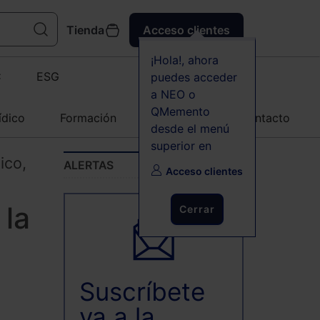
Tienda
Acceso clientes
¡Hola!, ahora
C
ESG
puedes acceder
a NEO o
QMemento
ídico
Formación
Agenda
Contacto
desde el menú
superior en
ico,
ALERTAS
Acceso clientes
 la
Cerrar
Suscríbete
ya a la