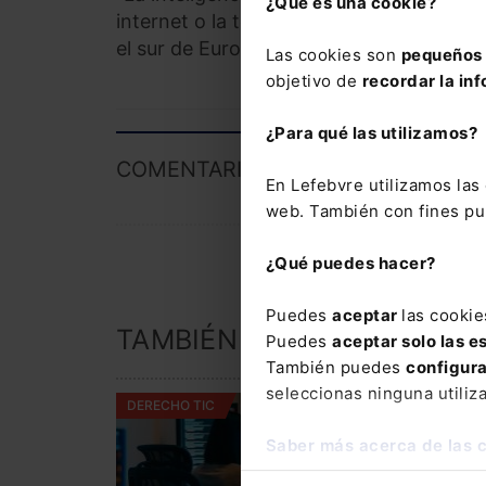
¿Qué es una cookie?
internet o la tecnología móvil", ha concl
el sur de Europa, Bea Larregle.
Las cookies son
pequeños 
objetivo de
recordar la inf
¿Para qué las utilizamos?
COMENTARIOS
En Lefebvre utilizamos la
web. También con fines pub
¿Qué puedes hacer?
Puedes
aceptar
las cookie
TAMBIÉN TE PUEDE INTER
Puedes
aceptar solo las e
También puedes
configur
seleccionas ninguna utiliz
NOTICIA
DERECHO TIC
Europa recl
Saber más acerca de las 
más innovac