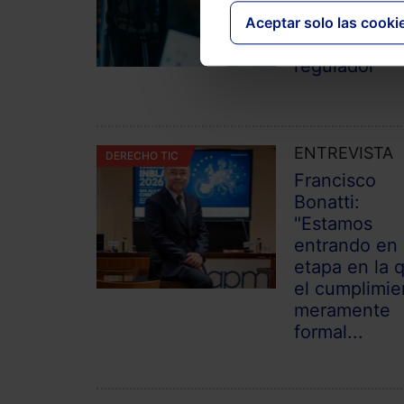
en IA para n
quedar redu
Aceptar solo las cooki
al papel de
regulador
ENTREVISTA
DERECHO TIC
Francisco
Bonatti:
"Estamos
entrando en
etapa en la 
el cumplimie
meramente
formal...