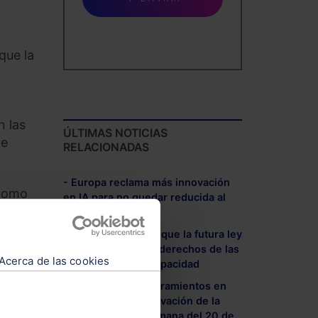
que la
n las
ÚLTIMAS NOTICIAS
de
RELACIONADAS
- Europa reclama más innovación
 como
en IA para no quedar reducida al
papel de regulador
- El CERMI reclama que la futura ley
ión
de IA garantice los derechos de las
Acerca de las cookies
tos
personas con discapacidad
- Relación de nombramientos en
áreas TIC y de Innovación de la
on
Administración. Semana del 20 de