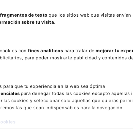
uido la vicepresidenta senior y directora general de V
fragmentos de texto
que los sitios web que visitas envían
ormación sobre tu visita
.
COMENTAR
s cookies con
fines analíticos
para tratar de
mejorar tu expe
licitarios, para poder mostrarte publicidad y contenidos de
s para que tu experiencia en la web sea óptima
ESAR
senciales
para denegar todas las cookies excepto aquellas 
ar
las cookies y seleccionar solo aquellas que quieras permi
aremos las que sean indispensables para la navegación.
NOTICIA
DERECHO TIC
ama
El CERMI
cookies
ión
reclama que l