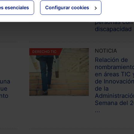
o
futura ley de 
cida
garantice los
es esenciales
Configurar cookies
derechos de l
personas con
discapacidad
NOTICIA
DERECHO TIC
Relación de
nombramient
en áreas TIC 
 una
de Innovació
que
de la
nto
Administració
Semana del 2
...