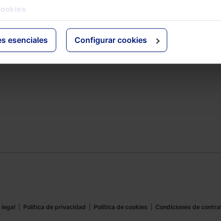
Espacioasesoria.com
cookies
ine
Espaciopymes.com
Blog de Actualidad
es esenciales
Configurar cookies
 legal
|
Política de privacidad
|
Política de cookies
|
Condiciones de contra