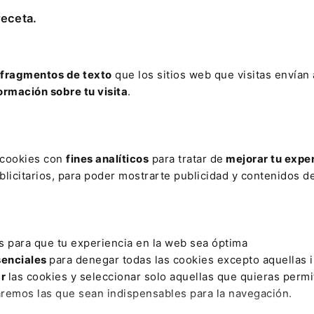
receta.
Leer artículo
fragmentos de texto
que los sitios web que visitas envían
ormación sobre tu visita
.
AR
CCN
CELIACOS
CONFUSION
CONTINUA
CONVENIO 
s cookies con
fines analíticos
para tratar de
mejorar tu expe
licitarios, para poder mostrarte publicidad y contenidos de
A
ENTREVISTAS
ESADE
ESTATUTO DE LA ABOGACIA
É
MACIÓN PERSONAL
LEFEBVRE-EL
LENGUA
LOPJ
MAR
IVADA
SEXTA EDICIÓN
STATE OF EUROPEAN TECH
SUSANA
s para que tu experiencia en la web sea óptima
senciales
para denegar todas las cookies excepto aquellas 
ar
las cookies y seleccionar solo aquellas que quieras permi
ativo
Otras webs de Lefebvr
aremos las que sean indispensables para la navegación.