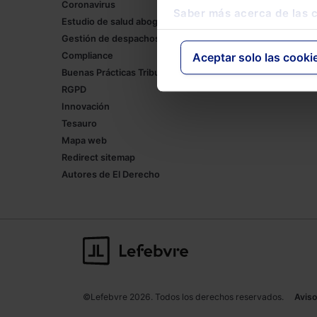
Coronavirus
Lefebvre
Saber más acerca de las 
Estudio de salud abogacía
Tienda onl
Gestión de despachos
Formación
Compliance
Empleos
Aceptar solo las cooki
Buenas Prácticas Tributarias
RGPD
Innovación
Tesauro
Mapa web
Redirect sitemap
Autores de El Derecho
©Lefebvre 2026. Todos los derechos reservados.
Aviso