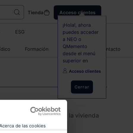
Tienda
Acceso clientes
¡Hola!, ahora
C
ESG
puedes acceder
a NEO o
QMemento
ídico
Formación
Agenda
Contacto
desde el menú
superior en
Acceso clientes
Cerrar
IAJD por adquisición de la vivienda
ananciales
Acerca de las cookies