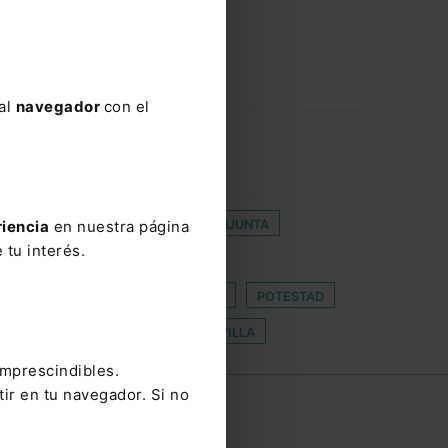
 al
navegador
con el
COLECTIVO
DECLARACIÓN CONJUNTA
riencia
en nuestra página
 tu interés.
TICA JUDICIAL
 MENOR
NULIDAD VACACIONES
POTESTAD
 RUISANCHEZ
TRANSFER
VILLA
imprescindibles.
tir en tu navegador. Si no
e
Contacto