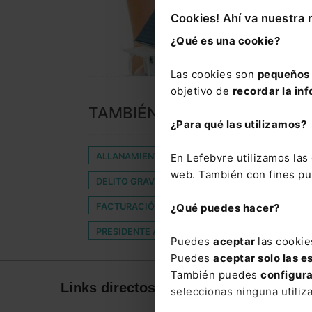
Cookies! Ahí va nuestra 
¿Qué es una cookie?
Las cookies son
pequeños 
objetivo de
recordar la inf
TAMBIÉN TE PUEDE INTERES
¿Para qué las utilizamos?
ALLANAMIENTO DE MORADA
CATASTRO
En Lefebvre utilizamos la
web. También con fines pub
DELITO GRAVE
DISTINTIVIDAD SOBREVENID
FACTURACIÓN SERVICIOS JURÍDICOS
INFOR
¿Qué puedes hacer?
PRESIDENTE ATA
RATÓN
SEGURIDAD PR
Puedes
aceptar
las cookie
Puedes
aceptar solo las e
También puedes
configur
Links directos
Corpor
seleccionas ninguna utiliz