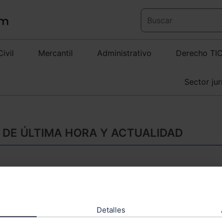
Civil
Mercantil
Administrativo
Derecho TI
Sector jur
 DE ÚLTIMA HORA Y ACTUALIDAD
Base imponible del 
en disolución de g
Detalles
El Derecho