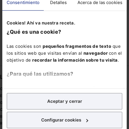
Consentimiento
Detalles
Acerca de las cookies
PROTECCIÓN DERECHOS DE AUTOR
RÉGIMEN MATRIMONIAL
Cookies! Ahí va nuestra receta.
SEGURO DE RESPONSABILIDAD CIVIL
¿Qué es una cookie?
SERVICIO DE SALUD
YATECOMERÉ
Las cookies son
pequeños fragmentos de texto
que
los sitios web que visitas envían al
navegador
con el
objetivo de
recordar la información sobre tu visita
.
¿Para qué las utilizamos?
Links directos
En Lefebvre utilizamos las cookies con
fines
Coronavirus
analíticos
para tratar de
mejorar tu experiencia
en
Estudio de salud abogacía
Aceptar y cerrar
nuestra página web. También con fines publicitarios,
Gestión de despachos
para poder mostrarte publicidad y contenidos de tu
Compliance
interés.
Buenas Prácticas Tributarias
Configurar cookies
RGPD