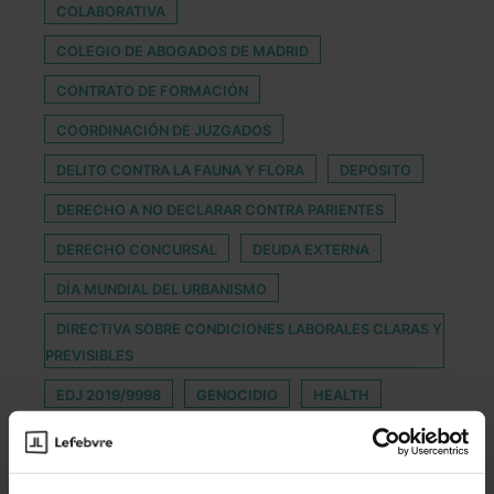
COLABORATIVA
COLEGIO DE ABOGADOS DE MADRID
CONTRATO DE FORMACIÓN
COORDINACIÓN DE JUZGADOS
DELITO CONTRA LA FAUNA Y FLORA
DEPOSITO
DERECHO A NO DECLARAR CONTRA PARIENTES
DERECHO CONCURSAL
DEUDA EXTERNA
DÍA MUNDIAL DEL URBANISMO
DIRECTIVA SOBRE CONDICIONES LABORALES CLARAS Y
PREVISIBLES
EDJ 2019/9998
GENOCIDIO
HEALTH
INCOMPATIBILIDAD
ISMS FORUM
LAMINE
LGUM
MONEDEROS DIGITALES
ONTIER