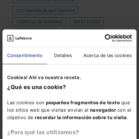
COTIZACIÓN DE AUTÓNOMOS
CURRICULUM ANÓNIMO
DEFECTUOSO
EMPRESAS EN 2026
ENTORNO DIGITAL
ESTATUTO DEL ARTISTA
INDEFINIDO NO FIJO
Consentimiento
Detalles
Acerca de las cookies
LABORAL
LANZAMIENTOS DE VIVIENDA
LIQUIDACIÓN CONCURSAL
MICRORELATOS
Cookies! Ahí va nuestra receta.
OPINIÓN
PACTO DIGITAL
¿Qué es una cookie?
PARTIDA PRESUPUESTARIA
PRECARISTA
PRESTAMO
PROFESIONALES SANITARIOS
Las cookies son
pequeños fragmentos de texto
que
los sitios web que visitas envían al
navegador
con el
RELACIÓN SENTIMENTAL EMPRESA
objetivo de
recordar la información sobre tu visita
.
SALA DE LO SOCIAL
SEPI
¿Para qué las utilizamos?
THE WORD ELEMENTS