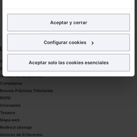
WORLD PAYMENTS REPORT
En Lefebvre utilizamos las cookies con
fines
analíticos
para tratar de
mejorar tu experiencia
en
Aceptar y cerrar
nuestra página web. También con fines publicitarios,
para poder mostrarte publicidad y contenidos de tu
interés.
Configurar cookies
Links directos
¿Qué puedes hacer?
Coronavirus
Aceptar solo las cookies esenciales
Puedes
aceptar
las cookies para que tu experiencia
Estudio de salud abogacía
en la web sea óptima
Gestión de despachos
Puedes
aceptar solo las esenciales
para denegar
Compliance
todas las cookies excepto aquellas imprescindibles.
Buenas Prácticas Tributarias
También puedes
configurar
las cookies y
RGPD
seleccionar solo aquellas que quieras permitir en tu
Innovación
navegador. Si no seleccionas ninguna utilizaremos
Tesauro
las que sean indispensables para la navegación.
Mapa web
Redirect sitemap
Saber más acerca de las cookies
Autores de El Derecho