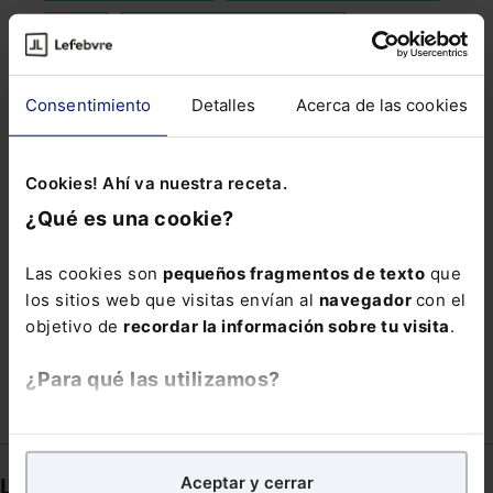
HASH
LEY DE RÉGIMEN ELECTORAL
LICENCIA DE TAXI
MECANISMO RED
Consentimiento
Detalles
Acerca de las cookies
MEDICO FORENSE
MODIFICACION DE LA LEY DE PROPIEDAD
HORIZONTAL
Cookies! Ahí va nuestra receta.
NO RESIDENTES
OEDE
PABELLÓN DE ESPAÑA
¿Qué es una cookie?
PARAMOUNT
PARENTESCO
PROYECTOS
Las cookies son
pequeños fragmentos de texto
que
SOCIAL MEDIA
SOCIEDAD CONJUNTA
los sitios web que visitas envían al
navegador
con el
objetivo de
recordar la información sobre tu visita
.
TELETRABAJO
¿Para qué las utilizamos?
En Lefebvre utilizamos las cookies con
fines
analíticos
para tratar de
mejorar tu experiencia
en
Aceptar y cerrar
Links directos
nuestra página web. También con fines publicitarios,