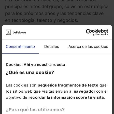
principales hitos del grupo, su visión estratégica
para los próximos años y las tendencias clave
en tecnología, talento y negocios.
Compartir
Consentimiento
Detalles
Acerca de las cookies
INFORMACIÓN
Cookies! Ahí va nuestra receta.
Saber más
¿Qué es una cookie?
Las cookies son
pequeños fragmentos de texto
que
los sitios web que visitas envían al
navegador
con el
TAMBIÉN TE PUEDE INTERESAR
objetivo de
recordar la información sobre tu visita
.
¿Para qué las utilizamos?