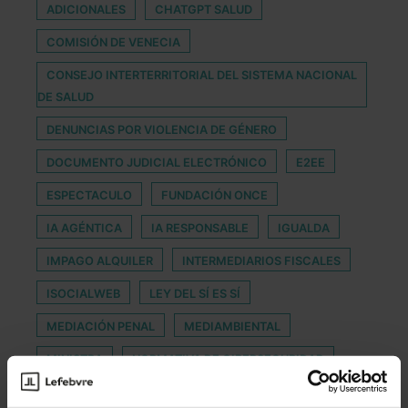
ADICIONALES
CHATGPT SALUD
COMISIÓN DE VENECIA
CONSEJO INTERTERRITORIAL DEL SISTEMA NACIONAL
DE SALUD
DENUNCIAS POR VIOLENCIA DE GÉNERO
DOCUMENTO JUDICIAL ELECTRÓNICO
E2EE
ESPECTACULO
FUNDACIÓN ONCE
IA AGÉNTICA
IA RESPONSABLE
IGUALDA
IMPAGO ALQUILER
INTERMEDIARIOS FISCALES
ISOCIALWEB
LEY DEL SÍ ES SÍ
MEDIACIÓN PENAL
MEDIAMBIENTAL
MINISTRA
NORMATIVA DE CIBERSEGURIDAD
NOTICIAS FALSAS
OBLIGACIONES TRIBUTARIAS