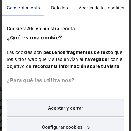
PACIENTE
PERSONALIDAD JURÍDICA
Consentimiento
Detalles
Acerca de las cookies
PROYECTO DE LEY DE EFICIENCIA DE LA JUSTICIA
REFORMA INTEGRAL DE VIVIENDA
Cookies! Ahí va nuestra receta.
¿Qué es una cookie?
REPRESENTACIÓN PARITARIA
SISTEMA EXTRAJUDICIAL
Las cookies son
pequeños fragmentos de texto
que
los sitios web que visitas envían al
navegador
con el
objetivo de
recordar la información sobre tu visita
.
¿Para qué las utilizamos?
Links directos
En Lefebvre utilizamos las cookies con
fines
Coronavirus
analíticos
para tratar de
mejorar tu experiencia
en
Aceptar y cerrar
Estudio de salud abogacía
nuestra página web. También con fines publicitarios,
Gestión de despachos
para poder mostrarte publicidad y contenidos de tu
Compliance
interés.
Configurar cookies
Buenas Prácticas Tributarias