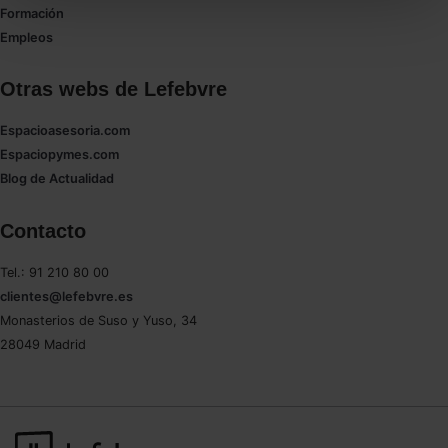
todas las cookies excepto aquellas imprescindibles.
Formación
También puedes
configurar
las cookies y
Empleos
seleccionar solo aquellas que quieras permitir en tu
navegador. Si no seleccionas ninguna utilizaremos
Otras webs de Lefebvre
las que sean indispensables para la navegación.
Espacioasesoria.com
Saber más acerca de las cookies
Espaciopymes.com
Blog de Actualidad
Contacto
Tel.: 91 210 80 00
clientes@lefebvre.es
Monasterios de Suso y Yuso, 34
28049 Madrid