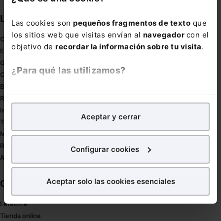
Links directos
Las cookies son
pequeños fragmentos de texto
que
los sitios web que visitas envían al
navegador
con el
Coronavirus
objetivo de
recordar la información sobre tu visita
.
Estudio de salud abogacía
Gestión de despachos
¿Para qué las utilizamos?
Compliance
Buenas Prácticas Tributarias
En Lefebvre utilizamos las cookies con
fines
RGPD
analíticos
para tratar de
mejorar tu experiencia
en
Innovación
Aceptar y cerrar
nuestra página web. También con fines publicitarios,
Tesauro
para poder mostrarte publicidad y contenidos de tu
Mapa web
interés.
Redirect sitemap
Configurar cookies
Autores de El Derecho
¿Qué puedes hacer?
Aceptar solo las cookies esenciales
Corporativo
Puedes
aceptar
las cookies para que tu experiencia
en la web sea óptima
Lefebvre
Puedes
aceptar solo las esenciales
para denegar
Tienda online