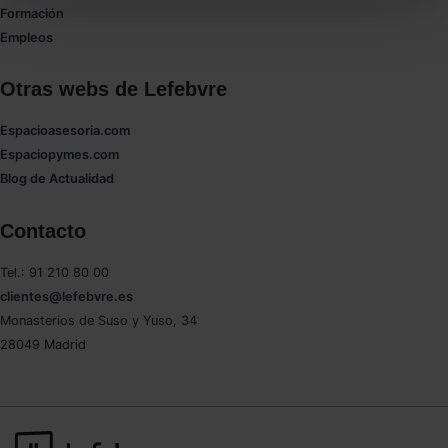
todas las cookies excepto aquellas imprescindibles.
Formación
También puedes
configurar
las cookies y
Empleos
seleccionar solo aquellas que quieras permitir en tu
navegador. Si no seleccionas ninguna utilizaremos
Otras webs de Lefebvre
las que sean indispensables para la navegación.
Espacioasesoria.com
Saber más acerca de las cookies
Espaciopymes.com
Blog de Actualidad
Contacto
Tel.: 91 210 80 00
clientes@lefebvre.es
Monasterios de Suso y Yuso, 34
28049 Madrid