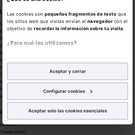
Links directos
Las cookies son
pequeños fragmentos de texto
que
los sitios web que visitas envían al
navegador
con el
Coronavirus
objetivo de
recordar la información sobre tu visita
.
Estudio de salud abogacía
Gestión de despachos
¿Para qué las utilizamos?
Compliance
Buenas Prácticas Tributarias
En Lefebvre utilizamos las cookies con
fines
RGPD
analíticos
para tratar de
mejorar tu experiencia
en
Innovación
Aceptar y cerrar
nuestra página web. También con fines publicitarios,
Tesauro
para poder mostrarte publicidad y contenidos de tu
Mapa web
interés.
Redirect sitemap
Configurar cookies
Autores de El Derecho
¿Qué puedes hacer?
Aceptar solo las cookies esenciales
Corporativo
Puedes
aceptar
las cookies para que tu experiencia
en la web sea óptima
Lefebvre
Puedes
aceptar solo las esenciales
para denegar
Tienda online