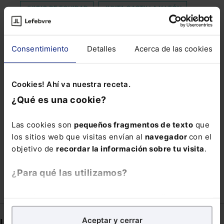
JUICIO DE EQUIDAD
JUNTA CASTILLA Y LEÓN
LEY DE ORGANIZACIONES INTERPROFESIONALES
MARC MURTRA
PLAN DE EMPLEO
Consentimiento
Detalles
Acerca de las cookies
RDL 16/2020
REESTRUCTURACIONES EMPRESARIALES
Cookies! Ahí va nuestra receta.
¿Qué es una cookie?
RESPONSABILIDAD CIVIL
REVELACIÓN DE SECRETOS
SECTOR DIGITAL
Las cookies son
pequeños fragmentos de texto
que
SECUNDARIO
TURISTICAS
los sitios web que visitas envían al
navegador
con el
objetivo de
recordar la información sobre tu visita
.
VIOLACION DERECHOS DE MARCA
¿Para qué las utilizamos?
En Lefebvre utilizamos las cookies con
fines
analíticos
para tratar de
mejorar tu experiencia
en
Aceptar y cerrar
nuestra página web. También con fines publicitarios,
Links directos