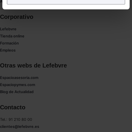
Puedes
aceptar
las cookies para que tu experiencia
Autores de El Derecho
en la web sea óptima
Puedes
aceptar solo las esenciales
para denegar
Corporativo
todas las cookies excepto aquellas imprescindibles.
Lefebvre
También puedes
configurar
las cookies y
Tienda online
seleccionar solo aquellas que quieras permitir en tu
Formación
navegador. Si no seleccionas ninguna utilizaremos
Empleos
las que sean indispensables para la navegación.
Saber más acerca de las cookies
Otras webs de Lefebvre
Espacioasesoria.com
Espaciopymes.com
Blog de Actualidad
Contacto
Tel.: 91 210 80 00
clientes@lefebvre.es