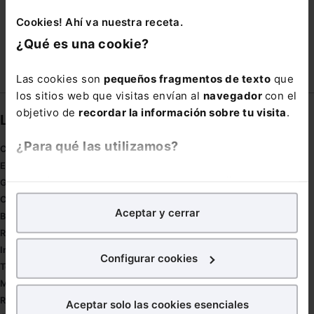
Cookies! Ahí va nuestra receta.
VEGETALES
¿Qué es una cookie?
Las cookies son
pequeños fragmentos de texto
que
los sitios web que visitas envían al
navegador
con el
objetivo de
recordar la información sobre tu visita
.
Links directos
¿Para qué las utilizamos?
Coronavirus
Estudio de salud abogacía
En Lefebvre utilizamos las cookies con
fines
Gestión de despachos
analíticos
para tratar de
mejorar tu experiencia
en
Compliance
Aceptar y cerrar
nuestra página web. También con fines publicitarios,
Buenas Prácticas Tributarias
para poder mostrarte publicidad y contenidos de tu
RGPD
interés.
Innovación
Configurar cookies
Tesauro
¿Qué puedes hacer?
Mapa web
Redirect sitemap
Aceptar solo las cookies esenciales