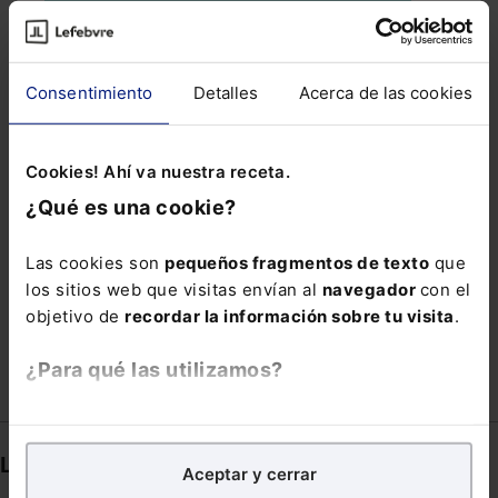
MERCEDES PAYÁ
MONEI
NACIMIENTO Y CUIDADO DE MENOR
Consentimiento
Detalles
Acerca de las cookies
ORDEN DE SAN RAIMUNDO DE PEÑAFORT
PRESTACIONES DE DESEMPLEO
Cookies! Ahí va nuestra receta.
PRIVACIÓN DE LA PATRIA POTESTAD
SMI
¿Qué es una cookie?
SOCIO DIRECTOR
Las cookies son
pequeños fragmentos de texto
que
TARJETA FALSA DE DISCAPACITADO
TEDH
los sitios web que visitas envían al
navegador
con el
TRANSPARENCIA RETRIBUTIVA
VOZ
objetivo de
recordar la información sobre tu visita
.
¿Para qué las utilizamos?
En Lefebvre utilizamos las cookies con
fines
analíticos
para tratar de
mejorar tu experiencia
en
Links directos
Aceptar y cerrar
nuestra página web. También con fines publicitarios,