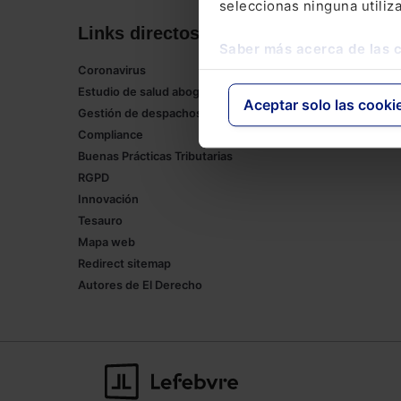
seleccionas ninguna utiliz
Links directos
Corpor
Saber más acerca de las 
Coronavirus
Lefebvre
Estudio de salud abogacía
Tienda onl
Aceptar solo las cooki
Gestión de despachos
Formación
Compliance
Empleos
Buenas Prácticas Tributarias
RGPD
Innovación
Tesauro
Mapa web
Redirect sitemap
Autores de El Derecho