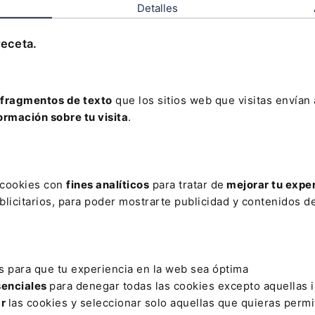
Detalles
La Organización mundial d
transacción internacional 
haga extensiva a todo dat
receta.
excepcionalidad respe...
Leer artículo
fragmentos de texto
que los sitios web que visitas envían
AR
ormación sobre tu visita
.
PRESAS DE MENSAJERÍA
ATAQUES INVISIBLES
BUENAS PRACTI
CLÁSULAS ABUSIVAS
COMPLEMENTO MATERNIDAD
CONSEJER
s cookies con
fines analíticos
para tratar de
mejorar tu expe
licitarios, para poder mostrarte publicidad y contenidos de
POLICIALES
DISCRIMINATORIO
FUE RYUK
IMPUESTO SOB
RÉGIMEN ELECTORAL
LUIS SORIANO
NEBA
OPERADORAS
SALUD
PLAZA ADMINISTRATIVA
PRIVATE COPYING
PROYEC
s para que tu experiencia en la web sea óptima
senciales
para denegar todas las cookies excepto aquellas 
ar
las cookies y seleccionar solo aquellas que quieras permi