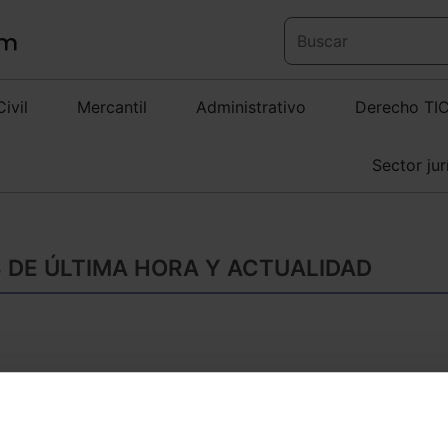
Civil
Mercantil
Administrativo
Derecho TI
Sector jur
 DE ÚLTIMA HORA Y ACTUALIDAD
¿Hacia un libre trán
biomédicos de los 
Arán Feijoo Covelo