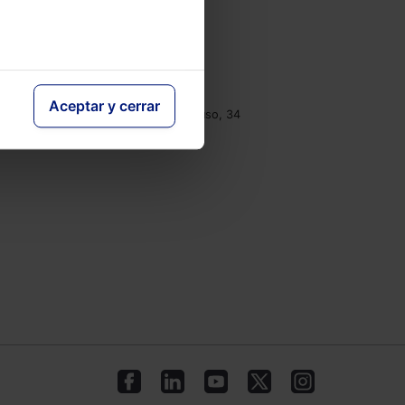
e
Contacto
Tel.: 91 210 80 00
clientes@lefebvre.es
Aceptar y cerrar
Monasterios de Suso y Yuso, 34
28049 Madrid