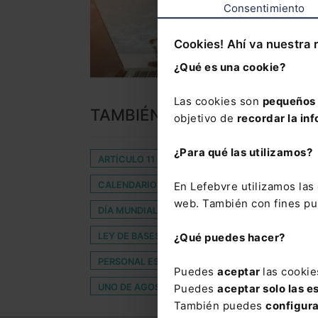
Consentimiento
Cookies! Ahí va nuestra 
¿Qué es una cookie?
Las cookies son
pequeños 
TAMBIÉN TE PUEDE INTERES
objetivo de
recordar la inf
¿Para qué las utilizamos?
ARTÍCULO 11
ASOCIACIÓN ESPAÑOLA DE EM
CALENDARIO FISCAL
CASO NOVATEXT
En Lefebvre utilizamos la
web. También con fines pub
DÍA MUNDIAL DEL REFUGIADO
DILIGENCIAS 
LEY DE BASES DEL RÉGIMEN LOCAL
LEY DE 
¿Qué puedes hacer?
PERSONAL ESTATUTARIO DE LOS SERVICIOS DE 
Puedes
aceptar
las cookie
UNO DE AGOSTO
VALOR
Puedes
aceptar solo las e
También puedes
configur