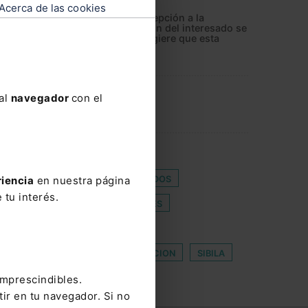
Acerca de las cookies
e la salud propone que esta excepción a la
de datos médicos sin autorización del interesado se
o biomédico y en el horizonte sugiere que esta
 al
navegador
con el
CAS TRIBUTARIAS
C-13/20
O DE DIRECCION
DATOS CIFRADOS
riencia
en nuestra página
 tu interés.
RE SOCIEDADES
JURISDICCIONES
TOS AUDIOVISUALES
REPATRIACION
SIBILA
imprescindibles.
tir en tu navegador. Si no