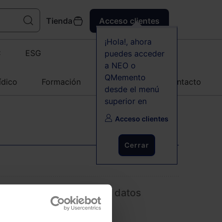
Tienda
Acceso clientes
¡Hola!, ahora
C
ESG
puedes acceder
a NEO o
QMemento
ídico
Formación
Agenda
Contacto
desde el menú
superior en
Acceso clientes
Cerrar
sito internacional de los datos
ciudadanos de la UE?