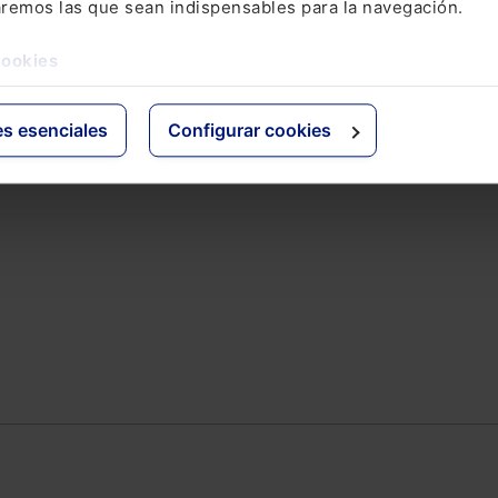
aremos las que sean indispensables para la navegación.
ativo
Otras webs de Lefebvr
cookies
Espacioasesoria.com
ine
Espaciopymes.com
es esenciales
Configurar cookies
Blog de Actualidad