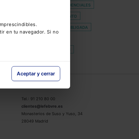
TARATAS
COTIZADAS
CREDENCIALES
ONSTITUCIONALIDAD CONFINAMIENTO
imprescindibles.
MBARAZO
MATRIMONIALES
OBLIGADA
tir en tu navegador. Si no
ELECTORAL
RO
THE BEST LAWYERS IN SPAIN
Aceptar y cerrar
e
Contacto
Tel.: 91 210 80 00
clientes@lefebvre.es
Monasterios de Suso y Yuso, 34
28049 Madrid