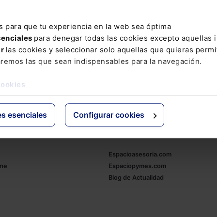
ARAMENDI
BIENES HEREDADOS
BODAS ANTE NOTARIO
CA
ONOMÍA
FACTURA DE EMPRESA
GARCIA-VILLARRUBIA
INC
s para que tu experiencia en la web sea óptima
senciales
para denegar todas las cookies excepto aquellas 
 SEXUAL Y REPRODUCTIVA Y DE LA INTERRUPCIÓN VOLUNTARIA DEL E
ar
las cookies y seleccionar solo aquellas que quieras permi
PARLAMENTO ANDALUZ
POTESTAD PARENTAL
PROCESO 
aremos las que sean indispensables para la navegación.
RECIBOS
SECUNDARIO
SESGO DE GÉNERO
TASA DE PA
cookies
ATIVO
es esenciales
Configurar cookies
ativo
Otras webs de Lefebvr
Espacioasesoria.com
ine
Espaciopymes.com
Blog de Actualidad