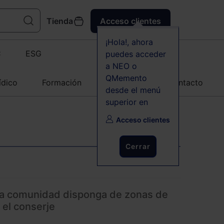
Tienda
Acceso clientes
¡Hola!, ahora
C
ESG
puedes acceder
a NEO o
QMemento
ídico
Formación
Agenda
Contacto
desde el menú
superior en
Acceso clientes
Cerrar
la comunidad disponga de zonas de
 el conserje