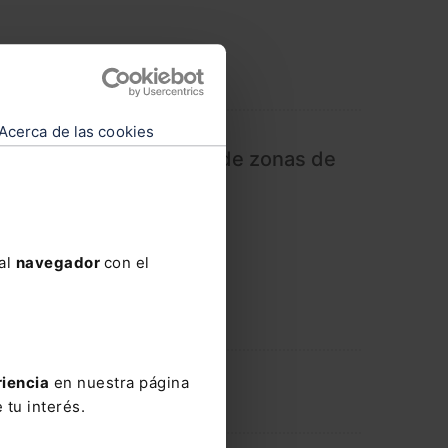
Acerca de las cookies
la comunidad disponga de zonas de
 el conserje
 al
navegador
con el
riencia
en nuestra página
 tu interés.