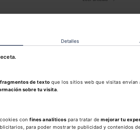
Detalles
Obligación de que 
cambio y aseo para
receta.
El Derecho
Leer artículo
fragmentos de texto
que los sitios web que visitas envían
ormación sobre tu visita
.
s cookies con
fines analíticos
para tratar de
mejorar tu expe
AR
licitarios, para poder mostrarte publicidad y contenidos de