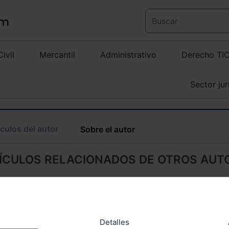
Civil
Mercantil
Administrativo
Derecho TI
Sector jur
ículos del autor
Sobre el autor
ÍCULOS RELACIONADOS DE OTROS AUT
Detalles