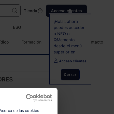
Tienda
Acceso clientes
¡Hola!, ahora
C
ESG
puedes acceder
a NEO o
QMemento
ídico
Formación
Agenda
Contacto
desde el menú
superior en
Acceso clientes
Cerrar
ORES
Acerca de las cookies