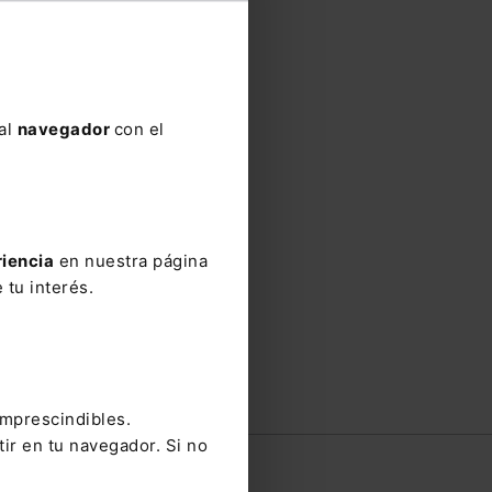
 al
navegador
con el
riencia
en nuestra página
 tu interés.
imprescindibles.
tir en tu navegador. Si no
e
Contacto