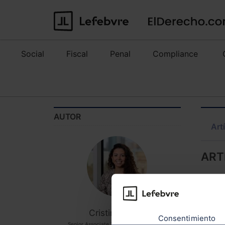
Social
Fiscal
Penal
Compliance
AUTOR
Art
ART
Cristina Pérez
Consentimiento
Senior Associate Transportes Clyde &Co