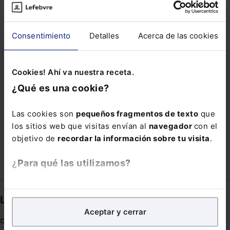
MODELO 200
MODELO 220
OLARTE
PERSONAS MAYORES
Consentimiento
Detalles
Acerca de las cookies
SANTANDER LEGAL HACKERS
SENDRA
SUECIA
Cookies! Ahí va nuestra receta.
SUSPENSIÓN AUTOMÁTICA DE VISTAS Y PLAZOS
¿Qué es una cookie?
JUDICIALES
TEXTO REFUNDIDO LEY CON
TRANSFORMA
Las cookies son
pequeños fragmentos de texto
que
los sitios web que visitas envían al
navegador
con el
ZERO
objetivo de
recordar la información sobre tu visita
.
¿Para qué las utilizamos?
En Lefebvre utilizamos las cookies con
fines
Links directos
analíticos
para tratar de
mejorar tu experiencia
en
Aceptar y cerrar
nuestra página web. También con fines publicitarios,
Coronavirus
para poder mostrarte publicidad y contenidos de tu