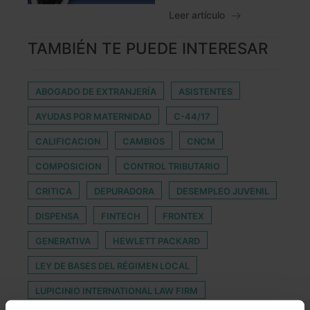
Leer artículo
TAMBIÉN TE PUEDE INTERESAR
ABOGADO DE EXTRANJERÍA
ASISTENTES
AYUDAS POR MATERNIDAD
C-44/17
CALIFICACION
CAMBIOS
CNCM
COMPOSICION
CONTROL TRIBUTARIO
CRITICA
DEPURADORA
DESEMPLEO JUVENIL
DISPENSA
FINTECH
FRONTEX
GENERATIVA
HEWLETT PACKARD
LEY DE BASES DEL RÉGIMEN LOCAL
LUPICINIO INTERNATIONAL LAW FIRM