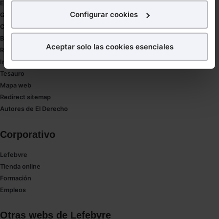
Estudio de salud abogacía
interés.
Configurar cookies
Gestión de despachos
Compliance
¿Qué puedes hacer?
Buenas Prácticas Tributarias
Aceptar solo las cookies esenciales
RGPD
Puedes
aceptar
las cookies para que tu experiencia
Innovación
en la web sea óptima
Tesauro
Puedes
aceptar solo las esenciales
para denegar
Mapa web
todas las cookies excepto aquellas imprescindibles.
Redirect sitemap
También puedes
configurar
las cookies y
Autores de El Derecho
seleccionar solo aquellas que quieras permitir en tu
navegador. Si no seleccionas ninguna utilizaremos
Corporativo
las que sean indispensables para la navegación.
Lefebvre
Saber más acerca de las cookies
Tienda online
Formación
Empleos
Otras webs de Lefebvre