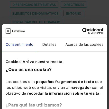
DIFERENCIAS RETRIBUTIVAS
DIRECTRICES
ELEMENTOS DENOMINATIVOS
ENTORNO
FISCALIDAD DEL TELETRABAJO
HISTORIAL CLÍNICO
INNOVATION STORIES
INSATISFACTORIA
INVESTIGACION
Consentimiento
Detalles
Acerca de las cookies
JUZGADO DE FAMILIA
LEY ORGÁNICA DE GARANTÍA INTEGRAL DE LA
Cookies! Ahí va nuestra receta.
LIBERTAD SEXUAL
¿Qué es una cookie?
NOMBRAMIENTOS TS
PARADELL
PARTICIPACIÓN TELEMÁTICA
Las cookies son
pequeños fragmentos de texto
que
los sitios web que visitas envían al
navegador
con el
PRÓRROGA MORATORIA
REDES 6G
objetivo de
recordar la información sobre tu visita
.
RESPONSABILIDAD
¿Para qué las utilizamos?
SEDES JUDICIALES DE VALENCIA