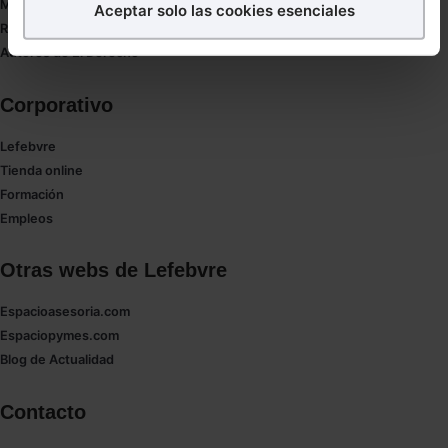
Mapa web
Aceptar solo las cookies esenciales
Puedes
aceptar
las cookies para que tu experiencia
Redirect sitemap
en la web sea óptima
Autores de El Derecho
Puedes
aceptar solo las esenciales
para denegar
todas las cookies excepto aquellas imprescindibles.
Corporativo
También puedes
configurar
las cookies y
Lefebvre
seleccionar solo aquellas que quieras permitir en tu
Tienda online
navegador. Si no seleccionas ninguna utilizaremos
Formación
las que sean indispensables para la navegación.
Empleos
Saber más acerca de las cookies
Otras webs de Lefebvre
Espacioasesoria.com
Espaciopymes.com
Blog de Actualidad
Contacto