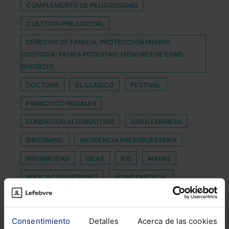
COMPLEMENTO DE PELIGROSIDAD
CUESTIÓN PREJUDICIAL
DERECHO DE FAMILIA; PROTECCIÓN MENOR;
CUSTODIA; PATRIA POTESTAD; MENORES DE EDAD;
DIVORCIO
DOCTORA
EL CLASICO
FESTIVAL
FRANCISCO ROSALES
FUNDACIÓN ALTERNATIVAS
GRAN EMPRESA
GROOMING
INCIDENCIA PRESUPUESTARIA
INVIABILIDAD
ISLAS
IUS
MAPAS
MARCAS EN INTERNET
MONOPARENTAL
NOTICIAS FALSAS
PERMISOS POR NACIMIENTO
POTESTAD PARENTAL
PROJECT
Consentimiento
Detalles
Acerca de las cookies