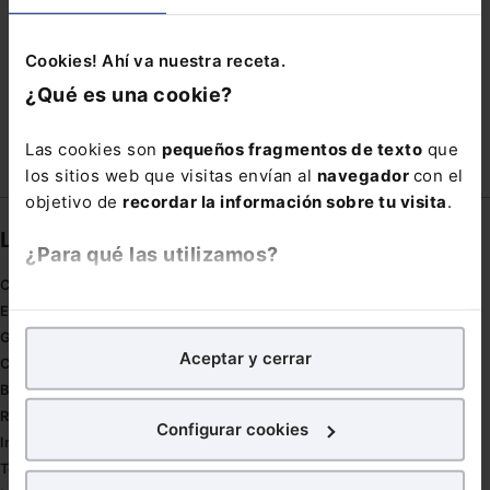
REPRODUCCIÓN ASISTIDA
SANCHEZ-EZNARRIAGA
SMALL DATA
Cookies! Ahí va nuestra receta.
TRABAJADORES DESPLAZADOS
¿Qué es una cookie?
Las cookies son
pequeños fragmentos de texto
que
los sitios web que visitas envían al
navegador
con el
objetivo de
recordar la información sobre tu visita
.
Links directos
¿Para qué las utilizamos?
Coronavirus
En Lefebvre utilizamos las cookies con
fines
Estudio de salud abogacía
analíticos
para tratar de
mejorar tu experiencia
en
Gestión de despachos
Aceptar y cerrar
nuestra página web. También con fines publicitarios,
Compliance
para poder mostrarte publicidad y contenidos de tu
Buenas Prácticas Tributarias
interés.
RGPD
Configurar cookies
Innovación
¿Qué puedes hacer?
Tesauro