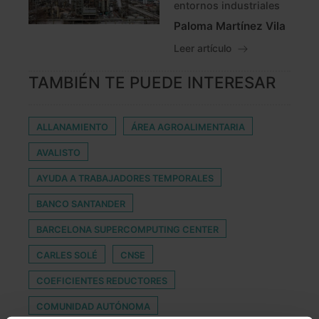
entornos industriales
Paloma Martínez Vila
Leer artículo
TAMBIÉN TE PUEDE INTERESAR
ALLANAMIENTO
ÁREA AGROALIMENTARIA
AVALISTO
AYUDA A TRABAJADORES TEMPORALES
BANCO SANTANDER
BARCELONA SUPERCOMPUTING CENTER
CARLES SOLÉ
CNSE
COEFICIENTES REDUCTORES
COMUNIDAD AUTÓNOMA