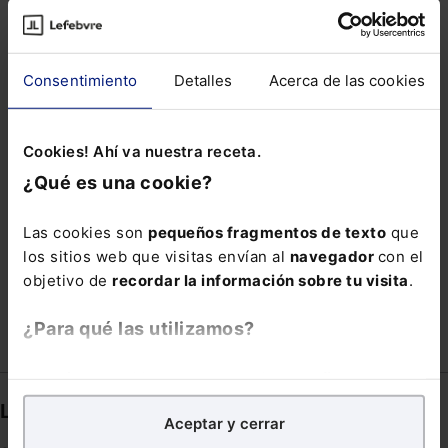
CULTURA ESCRITA SOSTENIBLE
ELECTRICOS
EPTA
ESPECTRO
ESTATUTO DEL ARTISTA
Consentimiento
Detalles
Acerca de las cookies
FEDRA
FRONTERIZOS
FUNDACIONES
INCERTIDUMBRE
INFRAESTRUCTURA
Cookies! Ahí va nuestra receta.
LEGISLATURA
LEY DE SEGUNDA OPORTUNIDAD
¿Qué es una cookie?
OBTENCION
OEI
REUNIÓN
Las cookies son
pequeños fragmentos de texto
que
SOPORTES DE MOVILIDAD
SPOTIFY
los sitios web que visitas envían al
navegador
con el
TALENTO LEGAL
TURNO OFICIO
VISADO
objetivo de
recordar la información sobre tu visita
.
¿Para qué las utilizamos?
En Lefebvre utilizamos las cookies con
fines
analíticos
para tratar de
mejorar tu experiencia
en
Links directos
Aceptar y cerrar
nuestra página web. También con fines publicitarios,