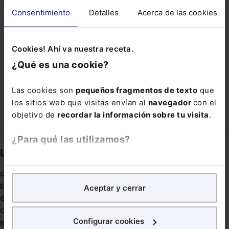
FUNCIONA
GRC
INTEGRARÁN
Consentimiento
Detalles
Acerca de las cookies
MECANISMO DE SEGUNDA OPORTUNIDAD
MORA
RECLAMACIÓN
REFORMA LEGAL
Cookies! Ahí va nuestra receta.
RESOLUCIÓN
RETROACCION
SINGULAR
¿Qué es una cookie?
SOCIEDAD CIVIL
UNIÓN
VODAFONE
Las cookies son
pequeños fragmentos de texto
que
los sitios web que visitas envían al
navegador
con el
objetivo de
recordar la información sobre tu visita
.
¿Para qué las utilizamos?
Links directos
En Lefebvre utilizamos las cookies con
fines
Coronavirus
analíticos
para tratar de
mejorar tu experiencia
en
Estudio de salud abogacía
Aceptar y cerrar
nuestra página web. También con fines publicitarios,
Gestión de despachos
para poder mostrarte publicidad y contenidos de tu
Compliance
interés.
Configurar cookies
Buenas Prácticas Tributarias