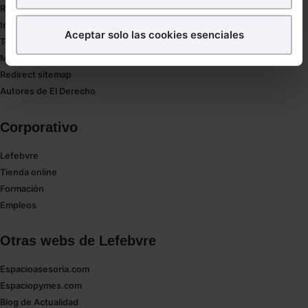
RGPD
¿Qué puedes hacer?
Innovación
Aceptar solo las cookies esenciales
Tesauro
Puedes
aceptar
las cookies para que tu experiencia
Mapa web
en la web sea óptima
Redirect sitemap
Puedes
aceptar solo las esenciales
para denegar
Autores de El Derecho
todas las cookies excepto aquellas imprescindibles.
También puedes
configurar
las cookies y
Corporativo
seleccionar solo aquellas que quieras permitir en tu
navegador. Si no seleccionas ninguna utilizaremos
Lefebvre
las que sean indispensables para la navegación.
Tienda online
Formación
Saber más acerca de las cookies
Empleos
Otras webs de Lefebvre
Espacioasesoria.com
Espaciopymes.com
Blog de Actualidad