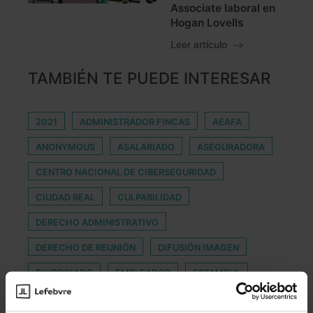
Associate laboral en
Hogan Lovells
Leer artículo
TAMBIÉN TE PUEDE INTERESAR
2021
ADMINISTRADOR FINCAS
AEAFA
ANONYMOUS
ASALARIADO
ASEGURADORA
CENTRO NACIONAL DE CIBERSEGURIDAD
CIUDAD REAL
CULPABILIDAD
DERECHO ADMINISTRATIVO
DERECHO DE REUNIÓN
DIFUSIÓN IMAGEN
DIVORCIADO
EMPLEADOR
ESTAMBUL
EXAMEN ONLINE
FALLECIMIENTO TRABAJADOR