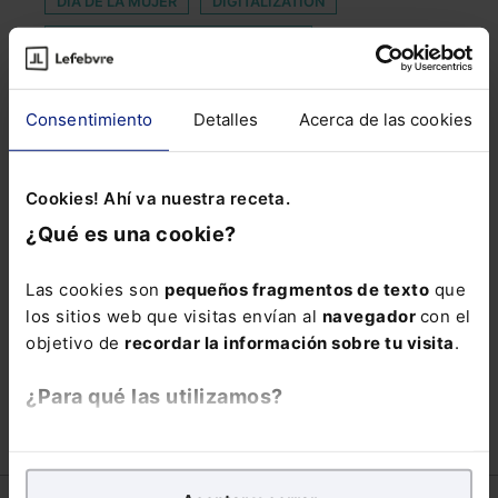
DÍA DE LA MUJER
DIGITALIZATION
EGOVERNMENT BENCHMARK 2021
ESPECIALIZACIÓN
Consentimiento
Detalles
Acerca de las cookies
EXTINCIÓN PENSIÓN COMPENSATORIA
INCIDENTE
INCIDENTES
LIBRERIA
Cookies! Ahí va nuestra receta.
MASCAREÑAS
PRUEBA ELECTRÓNICA
¿Qué es una cookie?
RAÚL ROJAS
RELIGIÓN CRISTIANA
RENOVACIÓN CGPJ
RESIDUO RADIACTIVO
Las cookies son
pequeños fragmentos de texto
que
los sitios web que visitas envían al
navegador
con el
TRANSPARENCIA SALARIAL
URGENCIA
objetivo de
recordar la información sobre tu visita
.
VULGARIZACION
¿Para qué las utilizamos?
En Lefebvre utilizamos las cookies con
fines
analíticos
para tratar de
mejorar tu experiencia
en