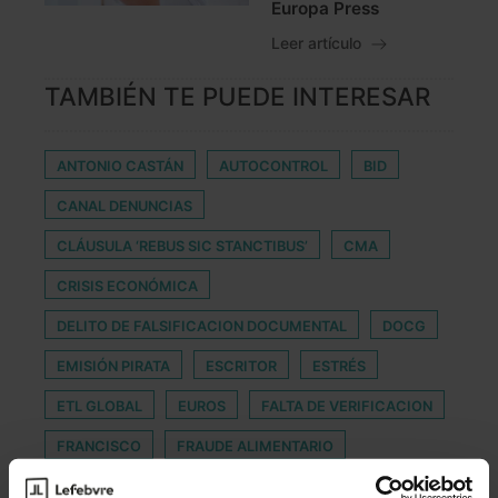
Europa Press
Leer artículo
TAMBIÉN TE PUEDE INTERESAR
ANTONIO CASTÁN
AUTOCONTROL
BID
CANAL DENUNCIAS
CLÁUSULA ‘REBUS SIC STANCTIBUS’
CMA
CRISIS ECONÓMICA
DELITO DE FALSIFICACION DOCUMENTAL
DOCG
EMISIÓN PIRATA
ESCRITOR
ESTRÉS
ETL GLOBAL
EUROS
FALTA DE VERIFICACION
FRANCISCO
FRAUDE ALIMENTARIO
HACIEND PÚBLICA
HENDERSON