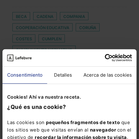
BECA
CADENA
COMPANIA
COOPERACIÓN EDUCATIVA
CORUÑA
COSTES
CUMPLEN
CUMPLIMIENTO NORMATIVO
DECLARACIONES TRIMESTRALES
DERECHO DESEMPLEO TRABAJADORES DE HOGAR
Consentimiento
Detalles
Acerca de las cookies
DESORDEN
DÍA INTERNACIONAL DE LA ABOGACÍA JOVEN
Cookies! Ahí va nuestra receta.
¿Qué es una cookie?
DIMISIÓN
DISOLUCIÓN DE SOCIEDAD
ESTRICTAS
FAB
FONT ADVOCATS
Las cookies son
pequeños fragmentos de texto
que
FORMULARIOS TRIBUTARIOS
HABEAS CORPUS
los sitios web que visitas envían al
navegador
con el
objetivo de
recordar la información sobre tu visita
.