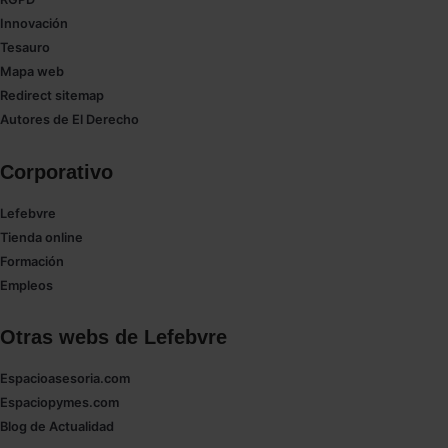
las que sean indispensables para la navegación.
Innovación
Tesauro
Saber más acerca de las cookies
Mapa web
Redirect sitemap
Autores de El Derecho
Corporativo
Lefebvre
Tienda online
Formación
Empleos
Otras webs de Lefebvre
Espacioasesoria.com
Espaciopymes.com
Blog de Actualidad