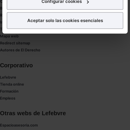
Configurar cookies
Compliance
Buenas Prácticas Tributarias
¿Qué puedes hacer?
RGPD
Aceptar solo las cookies esenciales
Innovación
Puedes
aceptar
las cookies para que tu experiencia
Tesauro
en la web sea óptima
Mapa web
Puedes
aceptar solo las esenciales
para denegar
Redirect sitemap
todas las cookies excepto aquellas imprescindibles.
Autores de El Derecho
También puedes
configurar
las cookies y
seleccionar solo aquellas que quieras permitir en tu
Corporativo
navegador. Si no seleccionas ninguna utilizaremos
las que sean indispensables para la navegación.
Lefebvre
Tienda online
Saber más acerca de las cookies
Formación
Empleos
Otras webs de Lefebvre
Espacioasesoria.com