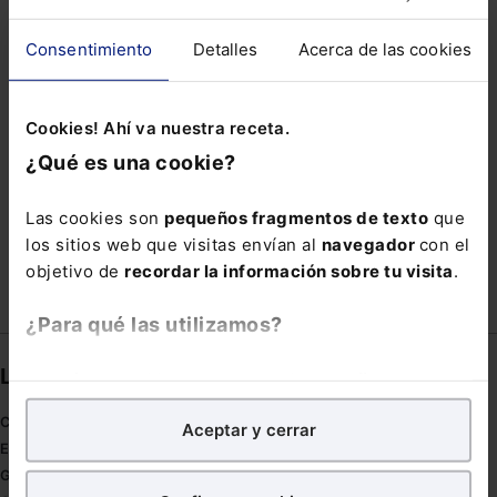
ORIGINAL
PARTICIPE
PLENO MUNICIPAL
Consentimiento
Detalles
Acerca de las cookies
PRINCIPIO ACUSATORIO
RAZONES
REGISTRO CIVIL CENTRAL
Cookies! Ahí va nuestra receta.
REGISTRO DE MOROSOS
REINO UNIDO
¿Qué es una cookie?
ROESELER
TRABAJADOR PUBLICO
Las cookies son
pequeños fragmentos de texto
que
TRANSFRONTERIZO
los sitios web que visitas envían al
navegador
con el
objetivo de
recordar la información sobre tu visita
.
¿Para qué las utilizamos?
Links directos
En Lefebvre utilizamos las cookies con
fines
analíticos
para tratar de
mejorar tu experiencia
en
Coronavirus
Aceptar y cerrar
nuestra página web. También con fines publicitarios,
Estudio de salud abogacía
para poder mostrarte publicidad y contenidos de tu
Gestión de despachos
interés.