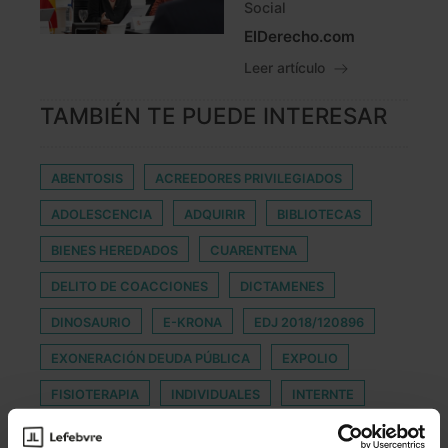
Social
ElDerecho.com
Leer artículo
TAMBIÉN TE PUEDE INTERESAR
ABENTOSIS
ACREEDORES PRIVILEGIADOS
ADOLESCENCIA
ADQUIRIR
BIBLIOTECAS
BIENES HEREDADOS
CUARENTENA
DELITO DE COACCIONES
DICTAMENES
DINOSAURIO
E-KRONA
EDJ 2018/120896
EXONERACIÓN DEUDA PÚBLICA
EXPOLIO
FISIOTERAPIA
INDIVIDUALES
INTERNTE
OEDE
OFICINA ATENCION CIUDADANO