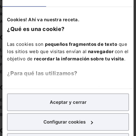
Mapa web
Redirect sitemap
Cookies! Ahí va nuestra receta.
Autores de El Derecho
¿Qué es una cookie?
Corporativo
Las cookies son
pequeños fragmentos de texto
que
Lefebvre
los sitios web que visitas envían al
navegador
con el
Tienda online
objetivo de
recordar la información sobre tu visita
.
Formación
Empleos
¿Para qué las utilizamos?
Otras webs de Lefebvre
En Lefebvre utilizamos las cookies con
fines
analíticos
para tratar de
mejorar tu experiencia
en
Espacioasesoria.com
Aceptar y cerrar
nuestra página web. También con fines publicitarios,
Espaciopymes.com
para poder mostrarte publicidad y contenidos de tu
Blog de Actualidad
interés.
Configurar cookies
Contacto
¿Qué puedes hacer?