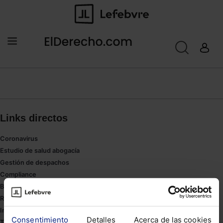
Links directos
Coronavirus
Estudio de salud abogacía
Gestión de despachos
Compliance
Buenas Prácticas Tributarias
RGPD
Innovación
Consentimiento
Detalles
Acerca de las cookies
Tesauro