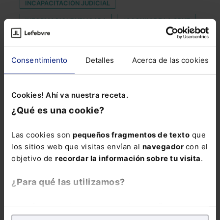
INCAPACITACIÓN JUDICIAL
INFORMACIONPUBLICADA
JOAQUIM DE LA CRUZ
LEY DE GARANTÍA DE LA UNIDAD DE MERCADO
MAPA DE IA
MEDICO FORENSE
Consentimiento
Detalles
Acerca de las cookies
MOBILIARIO URBANO
OBLIGACIONES TRIBUTARIAS
PERE SIMON
Cookies! Ahí va nuestra receta.
¿Qué es una cookie?
PREMIO CEDRO 2026
PREMIOS DERECHOS HUMANOS DE LA ABOGACÍA
Las cookies son
pequeños fragmentos de texto
que
2022
los sitios web que visitas envían al
navegador
con el
REGULATION
ROMEO
objetivo de
recordar la información sobre tu visita
.
SITUACIÓN INTERNACIONAL
TORRES QUEVEDO
¿Para qué las utilizamos?
En Lefebvre utilizamos las cookies con
fines
analíticos
para tratar de
mejorar tu experiencia
en