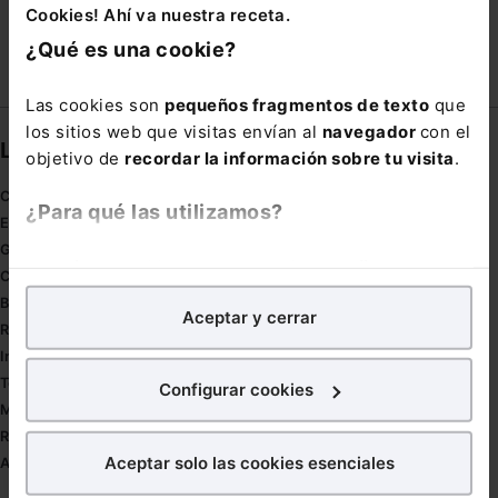
Cookies! Ahí va nuestra receta.
¿Qué es una cookie?
Las cookies son
pequeños fragmentos de texto
que
los sitios web que visitas envían al
navegador
con el
Links directos
objetivo de
recordar la información sobre tu visita
.
Coronavirus
¿Para qué las utilizamos?
Estudio de salud abogacía
Gestión de despachos
En Lefebvre utilizamos las cookies con
fines
Compliance
analíticos
para tratar de
mejorar tu experiencia
en
Buenas Prácticas Tributarias
Aceptar y cerrar
nuestra página web. También con fines publicitarios,
RGPD
para poder mostrarte publicidad y contenidos de tu
Innovación
interés.
Tesauro
Configurar cookies
Mapa web
¿Qué puedes hacer?
Redirect sitemap
Aceptar solo las cookies esenciales
Autores de El Derecho
Puedes
aceptar
las cookies para que tu experiencia