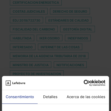
CERTIFICACION ENERGETICA
COSTAS JUDICIALES
DERECHO DE SEGURO
EDJ 2019/722730
ESTÁNDARES DE CALIDAD
FISCALIDAD DEL CARBONO
GESTORÍA DIGITAL
HABILITADA
IKER OSORIO
INDEFINIDOS
INTERESADO
INTERNET DE LAS COSAS
MEMORIA DE LA AGENCIA TRIBUTARIA DE 2018
MINISTRO DE JUSTICIA
NOTIFICACIONES
PROYECTO DE INVESTIGACION
PROYECTO DE LEY DE EFICIENCIA DE LA JUSTICIA
REFUGIADO
RENOVACIÓN
RIDERS
Consentimiento
Detalles
Acerca de las cookies
SEGURIDAD DE LA INFORMACIÓN
SORTEO
SORTEO EL NIÑO
TEORIA