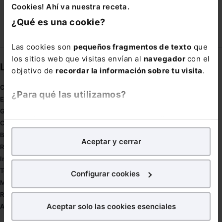
Cookies! Ahí va nuestra receta.
¿Qué es una cookie?
Las cookies son
pequeños fragmentos de texto
que
los sitios web que visitas envían al
navegador
con el
Links directos
objetivo de
recordar la información sobre tu visita
.
Coronavirus
¿Para qué las utilizamos?
Estudio de salud abogacía
Gestión de despachos
En Lefebvre utilizamos las cookies con
fines
Compliance
analíticos
para tratar de
mejorar tu experiencia
en
Buenas Prácticas Tributarias
Aceptar y cerrar
nuestra página web. También con fines publicitarios,
RGPD
para poder mostrarte publicidad y contenidos de tu
Innovación
interés.
Tesauro
Configurar cookies
Mapa web
¿Qué puedes hacer?
Redirect sitemap
Aceptar solo las cookies esenciales
Autores de El Derecho
Puedes
aceptar
las cookies para que tu experiencia