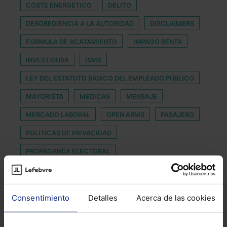
COSTE ENERGETICO
DELITO
DESOBEDIENCIA A LA AUTORIDAD
DISCLAIMERS
FORMULA DE ACATAMIENTO
IMPAGO RENTA
INVESTIDURA
ISMS
LEY DEL ESTATUTO BÁSICO DEL EMPLEADO PÚBLICO
MAYORISTA
MEDICAS
MENSAJE
MERCADO LABORAL
OPEN ARMS
PASAJERO
POLÍTICAS DE PRIVACIDAD
PROPAGANDA ELECTORAL
PROTECCIÓN ENCRIPTADA
REGLAMENTO IA
SEXENIO
SOCIEDAD ANONIMA
SOCIETARIOS
Consentimiento
Detalles
Acerca de las cookies
TESTAMENTO
TRANSPORTE URBANO
ZONA COMÚN