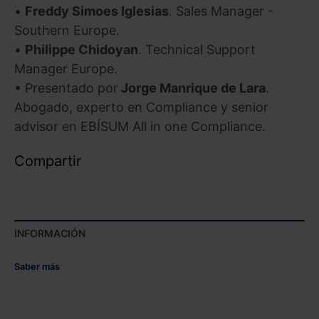
•
Freddy Simoes Iglesias
. Sales Manager -
Southern Europe.
Saber más acerca de las cookies
•
Philippe Chidoyan
. Technical Support
Manager Europe.
• Presentado por
Jorge Manrique de Lara
.
Abogado, experto en Compliance y senior
advisor en EBÍSUM All in one Compliance.
Compartir
INFORMACIÓN
Saber más