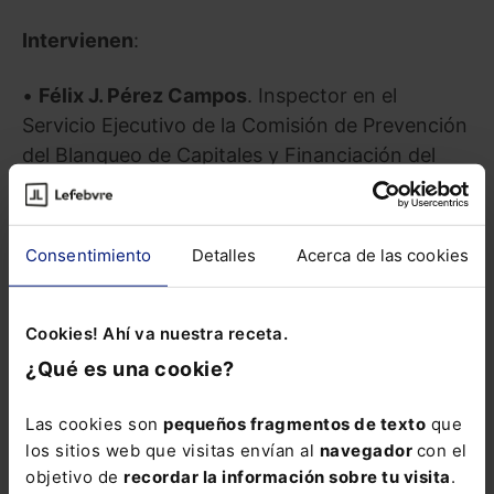
Intervienen
:
•
Félix J. Pérez Campos
. Inspector en el
Servicio Ejecutivo de la Comisión de Prevención
del Blanqueo de Capitales y Financiación del
Terrorismo.
•
Ramón Villot Sánchez
. Director Legal &
Compliance de Facephi.
Consentimiento
Detalles
Acerca de las cookies
• Moderado por
Jorge Manrique de Lara
.
Abogado, experto en Compliance y senior
advisor en EBÍSUM All in one Compliance.
Cookies! Ahí va nuestra receta.
¿Qué es una cookie?
Workshop: soluciones de éxito Facephi
Las cookies son
pequeños fragmentos de texto
que
A continuación, en un taller se realizarán
los sitios web que visitas envían al
navegador
con el
simulaciones de contratación para conocer en
objetivo de
recordar la información sobre tu visita
.