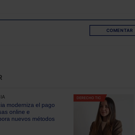
COMENTAR
R
IA
DERECHO TIC
cia moderniza el pago
sas online e
pora nuevos métodos