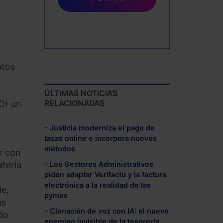
atos
ÚLTIMAS NOTICIAS
RELACIONADAS
D) un
- Justicia moderniza el pago de
tasas online e incorpora nuevos
métodos
r con
teria
- Los Gestores Administrativos
piden adaptar Verifactu y la factura
electrónica a la realidad de las
de,
pymes
as
- Clonación de voz con IA: el nuevo
do
enemigo invisible de la tesorería