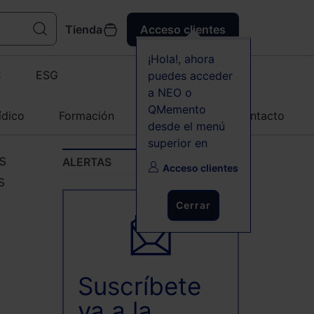
Tienda
Acceso clientes
¡Hola!, ahora
C
ESG
puedes acceder
a NEO o
QMemento
ídico
Formación
Agenda
Contacto
desde el menú
superior en
s
ALERTAS
Acceso clientes
s
Cerrar
Suscríbete
ya a la