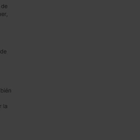
 de
er,
 de
mbién
 la