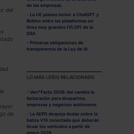
de las empresas
or del
- La UE planea incluir a ChatGPT y
Roblox entre las plataformas en
línea muy grandes (VLOP) de la
os
DSA
ntado
- Primeras obligaciones de
transparencia de la Ley de IA
idad
LO MÁS LEÍDO RELACIONADO
de
- Veri*Factu 2026: Así cambia la
facturación para despachos,
empresas y negocios autónomos
mayor
sgo de
- La AEPD despeja dudas sobre la
baliza V16 conectada que deberán
llevar los vehículos a partir de
enero 2026