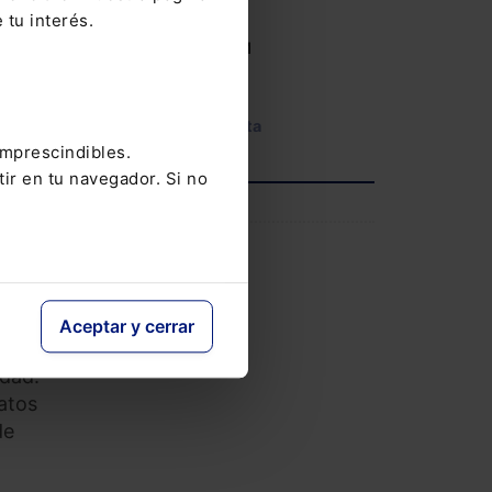
14-05-2026
 tu interés.
V Congreso AECEM
ue el
12-05-2026
na
l
Ver agenda completa
rre
imprescindibles.
eria.
tir en tu navegador. Si no
INFORMACIÓN
as.
Saber más
Aceptar y cerrar
edad.
ratos
de