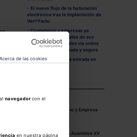
- El nuevo flujo de la facturación
electrónica tras la implantación de
Veri*Factu
- Ciudadanos y empresas ya
os
pueden consultar datos de sus
documentos notariales vía online
de forma personalizada y segura
Acerca de las cookies
- Aplazamiento de la entrada en
vigor de Verifactu
ico
AGENDA
 al
navegador
con el
s,
os
Congreso IA Derecho y Empresa
2026 de Lefebvre
10-06-2026
s,
Congreso COSITAL. Asamblea XV
riencia
en nuestra página