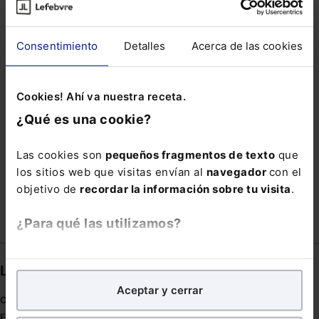
INCUMPLIMIENTO CONTRATO
INDUSTRIALIZACIÓN
IRRETROACTIVIDAD
Consentimiento
Detalles
Acerca de las cookies
JUZGADO COVID
LEGISLACIÓN FISCAL
MARCO LEGAL
MÉJICO
MOTIVADA
Cookies! Ahí va nuestra receta.
¿Qué es una cookie?
PENSION EXTRAORDINARIA
PERJUICIO PATRIMONIAL
SUBROGACIÓN
Las cookies son
pequeños fragmentos de texto
que
los sitios web que visitas envían al
navegador
con el
TRÁFICO BIENES
VIVIENDA
objetivo de
recordar la información sobre tu visita
.
¿Para qué las utilizamos?
En Lefebvre utilizamos las cookies con
fines
Links directos
analíticos
para tratar de
mejorar tu experiencia
en
Aceptar y cerrar
nuestra página web. También con fines publicitarios,
Coronavirus
para poder mostrarte publicidad y contenidos de tu
Estudio de salud abogacía