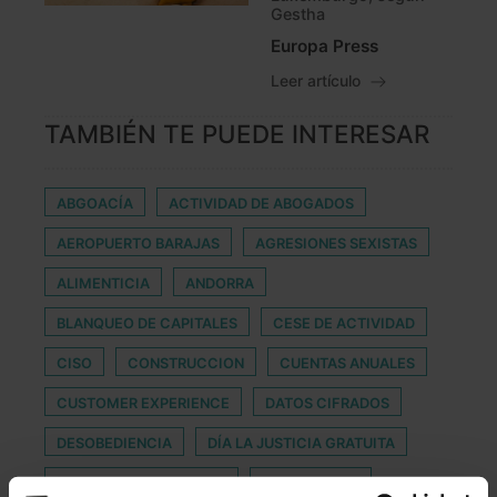
Gestha
Europa Press
Leer artículo
TAMBIÉN TE PUEDE INTERESAR
ABGOACÍA
ACTIVIDAD DE ABOGADOS
AEROPUERTO BARAJAS
AGRESIONES SEXISTAS
ALIMENTICIA
ANDORRA
BLANQUEO DE CAPITALES
CESE DE ACTIVIDAD
CISO
CONSTRUCCION
CUENTAS ANUALES
CUSTOMER EXPERIENCE
DATOS CIFRADOS
DESOBEDIENCIA
DÍA LA JUSTICIA GRATUITA
FINANZAS SOSTENIBLES
HETEROLOGA