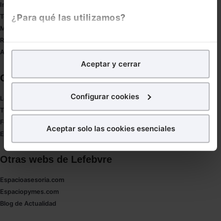
Innovación
¿Para qué las utilizamos?
Tesauro
Mapa web
Redirect sitemap
En Lefebvre utilizamos las cookies con
fines
Autores de El Derecho
analíticos
para tratar de
mejorar tu experiencia
en
Aceptar y cerrar
nuestra página web. También con fines publicitarios,
Corporativo
para poder mostrarte publicidad y contenidos de tu
interés.
Configurar cookies
Lefebvre
Tienda online
¿Qué puedes hacer?
Formación
Aceptar solo las cookies esenciales
Empleos
Puedes
aceptar
las cookies para que tu experiencia
en la web sea óptima
Otras webs de Lefebvre
Puedes
aceptar solo las esenciales
para denegar
todas las cookies excepto aquellas imprescindibles.
Espacioasesoria.com
También puedes
configurar
las cookies y
Espaciopymes.com
seleccionar solo aquellas que quieras permitir en tu
Blog de Actualidad
navegador. Si no seleccionas ninguna utilizaremos
las que sean indispensables para la navegación.