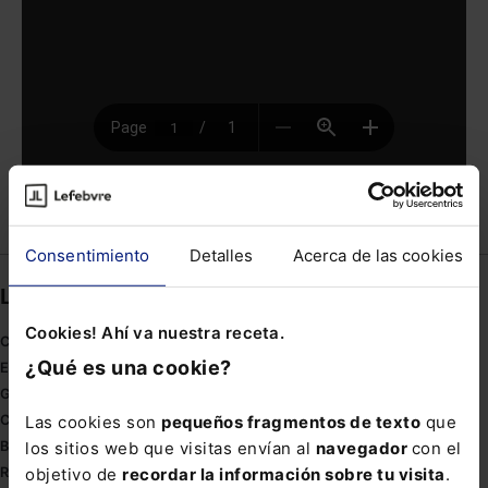
Compartir
Consentimiento
Detalles
Acerca de las cookies
Links directos
Cookies! Ahí va nuestra receta.
Coronavirus
¿Qué es una cookie?
Estudio de salud abogacía
Gestión de despachos
Las cookies son
pequeños fragmentos de texto
que
Compliance
los sitios web que visitas envían al
navegador
con el
Buenas Prácticas Tributarias
objetivo de
recordar la información sobre tu visita
.
RGPD