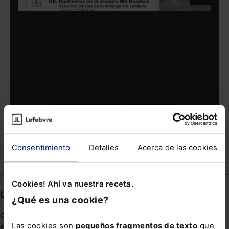
Consentimiento
Detalles
Acerca de las cookies
Compartir
Cookies! Ahí va nuestra receta.
Links directos
¿Qué es una cookie?
Coronavirus
Las cookies son
pequeños fragmentos de texto
que
Estudio de salud abogacía