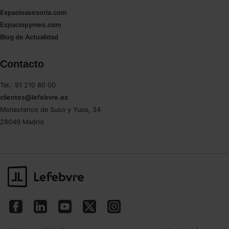
seleccionar solo aquellas que quieras permitir en tu
Espacioasesoria.com
navegador. Si no seleccionas ninguna utilizaremos
Espaciopymes.com
las que sean indispensables para la navegación.
Blog de Actualidad
Saber más acerca de las cookies
Contacto
Tel.: 91 210 80 00
clientes@lefebvre.es
Monasterios de Suso y Yuso, 34
28049 Madrid