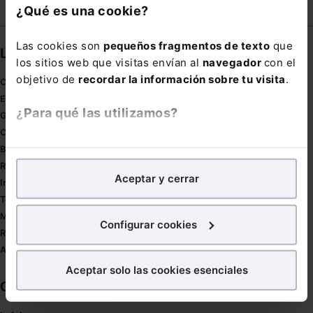
Compartir
¿Qué es una cookie?
Las cookies son
pequeños fragmentos de texto
que
Links directos
los sitios web que visitas envían al
navegador
con el
objetivo de
recordar la información sobre tu visita
.
Coronavirus
Estudio de salud abogacía
¿Para qué las utilizamos?
Gestión de despachos
Compliance
En Lefebvre utilizamos las cookies con
fines
Buenas Prácticas Tributarias
analíticos
para tratar de
mejorar tu experiencia
en
RGPD
Aceptar y cerrar
nuestra página web. También con fines publicitarios,
Innovación
para poder mostrarte publicidad y contenidos de tu
Tesauro
interés.
Mapa web
Configurar cookies
Redirect sitemap
¿Qué puedes hacer?
Autores de El Derecho
Aceptar solo las cookies esenciales
Puedes
aceptar
las cookies para que tu experiencia
Corporativo
en la web sea óptima