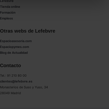
Puedes
aceptar solo las esenciales
para denegar
Lefebvre
todas las cookies excepto aquellas imprescindibles.
Tienda online
También puedes
configurar
las cookies y
Formación
seleccionar solo aquellas que quieras permitir en tu
Empleos
navegador. Si no seleccionas ninguna utilizaremos
las que sean indispensables para la navegación.
Otras webs de Lefebvre
Espacioasesoria.com
Saber más acerca de las cookies
Espaciopymes.com
Blog de Actualidad
Contacto
Tel.: 91 210 80 00
clientes@lefebvre.es
Monasterios de Suso y Yuso, 34
28049 Madrid