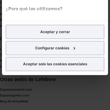
Innovación
¿Para qué las utilizamos?
Tesauro
Mapa web
Redirect sitemap
En Lefebvre utilizamos las cookies con
fines
Autores de El Derecho
analíticos
para tratar de
mejorar tu experiencia
en
Aceptar y cerrar
nuestra página web. También con fines publicitarios,
Corporativo
para poder mostrarte publicidad y contenidos de tu
interés.
Configurar cookies
Lefebvre
Tienda online
¿Qué puedes hacer?
Formación
Aceptar solo las cookies esenciales
Empleos
Puedes
aceptar
las cookies para que tu experiencia
en la web sea óptima
Otras webs de Lefebvre
Puedes
aceptar solo las esenciales
para denegar
todas las cookies excepto aquellas imprescindibles.
Espacioasesoria.com
También puedes
configurar
las cookies y
Espaciopymes.com
seleccionar solo aquellas que quieras permitir en tu
Blog de Actualidad
navegador. Si no seleccionas ninguna utilizaremos
las que sean indispensables para la navegación.