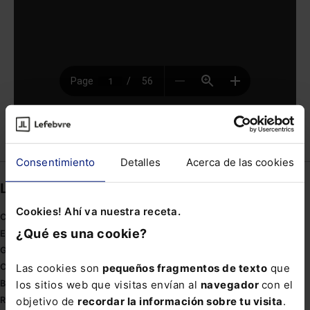
Compartir
Consentimiento
Detalles
Acerca de las cookies
Links directos
Cookies! Ahí va nuestra receta.
Coronavirus
¿Qué es una cookie?
Estudio de salud abogacía
Gestión de despachos
Las cookies son
pequeños fragmentos de texto
que
Compliance
los sitios web que visitas envían al
navegador
con el
Buenas Prácticas Tributarias
objetivo de
recordar la información sobre tu visita
.
RGPD