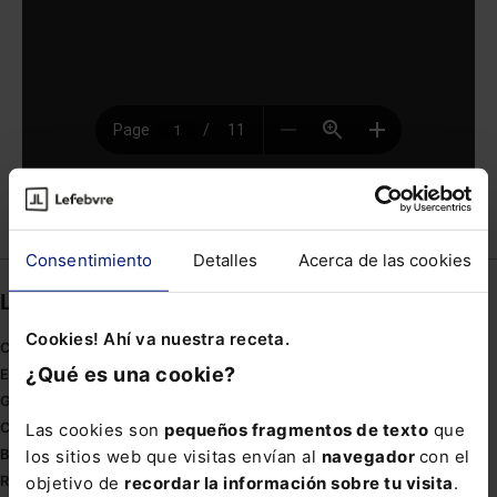
Compartir
Consentimiento
Detalles
Acerca de las cookies
Links directos
Cookies! Ahí va nuestra receta.
Coronavirus
¿Qué es una cookie?
Estudio de salud abogacía
Gestión de despachos
Las cookies son
pequeños fragmentos de texto
que
Compliance
los sitios web que visitas envían al
navegador
con el
Buenas Prácticas Tributarias
objetivo de
recordar la información sobre tu visita
.
RGPD