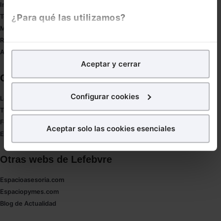
Innovación
¿Para qué las utilizamos?
Tesauro
Mapa web
Redirect sitemap
En Lefebvre utilizamos las cookies con
fines
Autores de El Derecho
analíticos
para tratar de
mejorar tu experiencia
en
Aceptar y cerrar
nuestra página web. También con fines publicitarios,
Corporativo
para poder mostrarte publicidad y contenidos de tu
interés.
Configurar cookies
Lefebvre
Tienda online
¿Qué puedes hacer?
Formación
Aceptar solo las cookies esenciales
Empleos
Puedes
aceptar
las cookies para que tu experiencia
en la web sea óptima
Otras webs de Lefebvre
Puedes
aceptar solo las esenciales
para denegar
todas las cookies excepto aquellas imprescindibles.
Espacioasesoria.com
También puedes
configurar
las cookies y
Espaciopymes.com
seleccionar solo aquellas que quieras permitir en tu
Blog de Actualidad
navegador. Si no seleccionas ninguna utilizaremos
las que sean indispensables para la navegación.