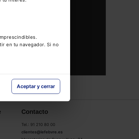
imprescindibles.
tir en tu navegador. Si no
Aceptar y cerrar
e
Contacto
Tel.: 91 210 80 00
clientes@lefebvre.es