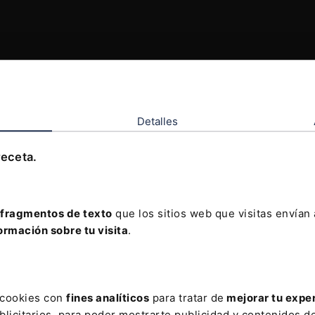
Detalles
receta.
fragmentos de texto
que los sitios web que visitas envían
ormación sobre tu visita
.
s cookies con
fines analíticos
para tratar de
mejorar tu expe
licitarios, para poder mostrarte publicidad y contenidos de