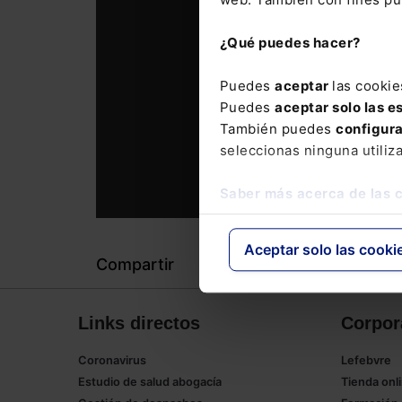
¿Qué puedes hacer?
Puedes
aceptar
las cookie
Puedes
aceptar solo las e
También puedes
configur
seleccionas ninguna utiliz
Saber más acerca de las 
Aceptar solo las cooki
Compartir
Links directos
Corpor
Coronavirus
Lefebvre
Estudio de salud abogacía
Tienda onl