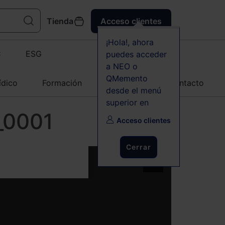
Tienda
Acceso clientes
¡Hola!, ahora
C
ESG
puedes acceder
a NEO o
QMemento
ídico
Formación
Agenda
Contacto
desde el menú
superior en
_0001
Acceso clientes
Cerrar