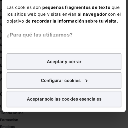
Las cookies son
pequeños fragmentos de texto
que
Coronavirus
los sitios web que visitas envían al
navegador
con el
Estudio de salud abogacía
objetivo de
recordar la información sobre tu visita
.
Gestión de despachos
Compliance
¿Para qué las utilizamos?
Buenas Prácticas Tributarias
RGPD
En Lefebvre utilizamos las cookies con
fines
Innovación
analíticos
para tratar de
mejorar tu experiencia
en
Tesauro
Aceptar y cerrar
nuestra página web. También con fines publicitarios,
Mapa web
para poder mostrarte publicidad y contenidos de tu
Redirect sitemap
interés.
Autores de El Derecho
Configurar cookies
¿Qué puedes hacer?
Corporativo
Aceptar solo las cookies esenciales
Puedes
aceptar
las cookies para que tu experiencia
Lefebvre
en la web sea óptima
Tienda online
Puedes
aceptar solo las esenciales
para denegar
Formación
todas las cookies excepto aquellas imprescindibles.
Empleos