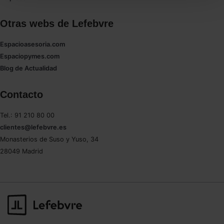
También puedes
configurar
las cookies y
seleccionar solo aquellas que quieras permitir en tu
Otras webs de Lefebvre
navegador. Si no seleccionas ninguna utilizaremos
las que sean indispensables para la navegación.
Espacioasesoria.com
Espaciopymes.com
Saber más acerca de las cookies
Blog de Actualidad
Contacto
Tel.: 91 210 80 00
clientes@lefebvre.es
Monasterios de Suso y Yuso, 34
28049 Madrid