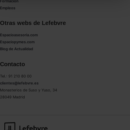
todas las cookies excepto aquellas imprescindibles.
Formación
También puedes
configurar
las cookies y
Empleos
seleccionar solo aquellas que quieras permitir en tu
navegador. Si no seleccionas ninguna utilizaremos
Otras webs de Lefebvre
las que sean indispensables para la navegación.
Espacioasesoria.com
Espaciopymes.com
Saber más acerca de las cookies
Blog de Actualidad
Contacto
Tel.: 91 210 80 00
clientes@lefebvre.es
Monasterios de Suso y Yuso, 34
28049 Madrid