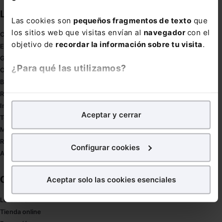
Links directos
Las cookies son
pequeños fragmentos de texto
que
los sitios web que visitas envían al
navegador
con el
Coronavirus
objetivo de
recordar la información sobre tu visita
.
Estudio de salud abogacía
Gestión de despachos
¿Para qué las utilizamos?
Compliance
Buenas Prácticas Tributarias
En Lefebvre utilizamos las cookies con
fines
RGPD
analíticos
para tratar de
mejorar tu experiencia
en
Innovación
Aceptar y cerrar
nuestra página web. También con fines publicitarios,
Tesauro
para poder mostrarte publicidad y contenidos de tu
Mapa web
interés.
Redirect sitemap
Configurar cookies
Autores de El Derecho
¿Qué puedes hacer?
Corporativo
Aceptar solo las cookies esenciales
Puedes
aceptar
las cookies para que tu experiencia
en la web sea óptima
Lefebvre
Puedes
aceptar solo las esenciales
para denegar
Tienda online