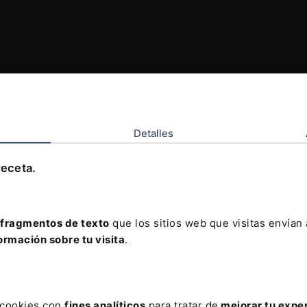
Detalles
receta.
fragmentos de texto
que los sitios web que visitas envían
ormación sobre tu visita
.
s cookies con
fines analíticos
para tratar de
mejorar tu expe