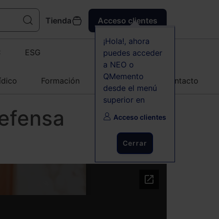
Tienda
Acceso clientes
¡Hola!, ahora
C
ESG
puedes acceder
a NEO o
QMemento
ídico
Formación
Agenda
Contacto
desde el menú
superior en
defensa
Acceso clientes
Cerrar