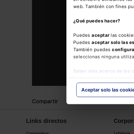
web. También con fines pub
¿Qué puedes hacer?
Puedes
aceptar
las cookie
Puedes
aceptar solo las e
También puedes
configur
seleccionas ninguna utiliz
Saber más acerca de las 
Aceptar solo las cooki
Compartir
Links directos
Corpor
Coronavirus
Lefebvre