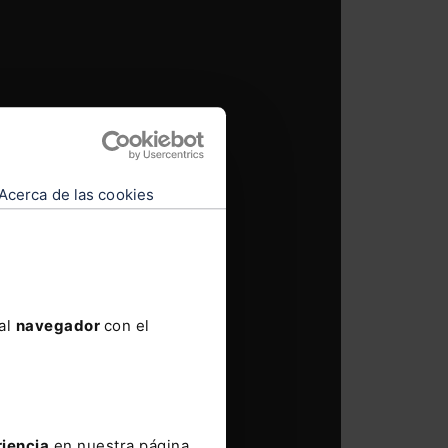
Acerca de las cookies
 al
navegador
con el
riencia
en nuestra página