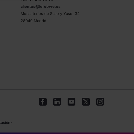
clientes@lefebvre.es
Monasterios de Suso y Yuso, 34
28049 Madrid
tación
·