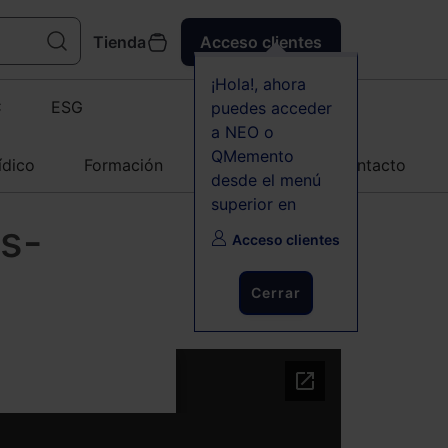
Tienda
Acceso clientes
¡Hola!, ahora
C
ESG
puedes acceder
a NEO o
QMemento
ídico
Formación
Agenda
Contacto
desde el menú
superior en
os-
Acceso clientes
Cerrar