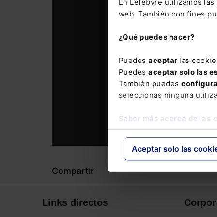
En Lefebvre utilizamos la
web. También con fines pub
¿Qué puedes hacer?
Puedes
aceptar
las cookie
Puedes
aceptar solo las e
También puedes
configur
seleccionas ninguna utiliz
Saber más acerca de las 
Aceptar solo las cooki
Compartir
Links directos
Corpor