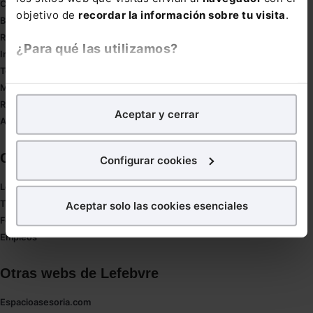
Compliance
objetivo de
recordar la información sobre tu visita
.
Buenas Prácticas Tributarias
RGPD
¿Para qué las utilizamos?
Innovación
Tesauro
En Lefebvre utilizamos las cookies con
fines
Mapa web
analíticos
para tratar de
mejorar tu experiencia
en
Redirect sitemap
Aceptar y cerrar
nuestra página web. También con fines publicitarios,
Autores de El Derecho
para poder mostrarte publicidad y contenidos de tu
interés.
Corporativo
Configurar cookies
¿Qué puedes hacer?
Lefebvre
Tienda online
Aceptar solo las cookies esenciales
Puedes
aceptar
las cookies para que tu experiencia
Formación
en la web sea óptima
Empleos
Puedes
aceptar solo las esenciales
para denegar
todas las cookies excepto aquellas imprescindibles.
Otras webs de Lefebvre
También puedes
configurar
las cookies y
seleccionar solo aquellas que quieras permitir en tu
Espacioasesoria.com