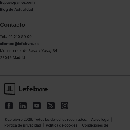
navegador. Si no seleccionas ninguna utilizaremos
Espaciopymes.com
las que sean indispensables para la navegación.
Blog de Actualidad
Saber más acerca de las cookies
Contacto
Tel.: 91 210 80 00
clientes@lefebvre.es
Monasterios de Suso y Yuso, 34
28049 Madrid
©Lefebvre 2026. Todos los derechos reservados.
Aviso legal
|
Política de privacidad
|
Política de cookies
|
Condiciones de