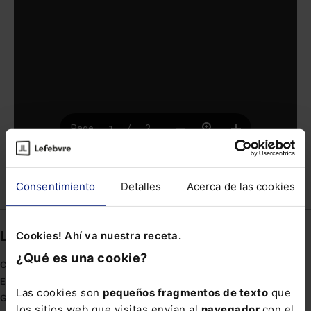
Consentimiento
Detalles
Acerca de las cookies
Compartir
Links directos
Cookies! Ahí va nuestra receta.
¿Qué es una cookie?
Coronavirus
Estudio de salud abogacía
Las cookies son
pequeños fragmentos de texto
que
Gestión de despachos
los sitios web que visitas envían al
navegador
con el