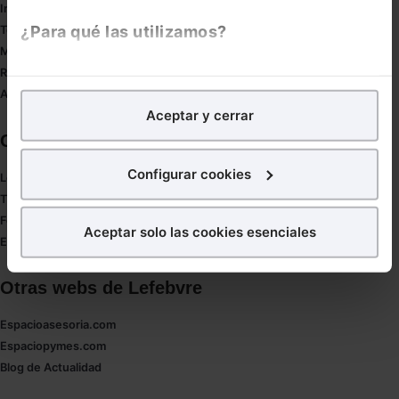
Innovación
¿Para qué las utilizamos?
Tesauro
Mapa web
Redirect sitemap
En Lefebvre utilizamos las cookies con
fines
Autores de El Derecho
analíticos
para tratar de
mejorar tu experiencia
en
Aceptar y cerrar
nuestra página web. También con fines publicitarios,
Corporativo
para poder mostrarte publicidad y contenidos de tu
interés.
Configurar cookies
Lefebvre
Tienda online
¿Qué puedes hacer?
Formación
Aceptar solo las cookies esenciales
Empleos
Puedes
aceptar
las cookies para que tu experiencia
en la web sea óptima
Otras webs de Lefebvre
Puedes
aceptar solo las esenciales
para denegar
todas las cookies excepto aquellas imprescindibles.
Espacioasesoria.com
También puedes
configurar
las cookies y
Espaciopymes.com
seleccionar solo aquellas que quieras permitir en tu
Blog de Actualidad
navegador. Si no seleccionas ninguna utilizaremos
las que sean indispensables para la navegación.