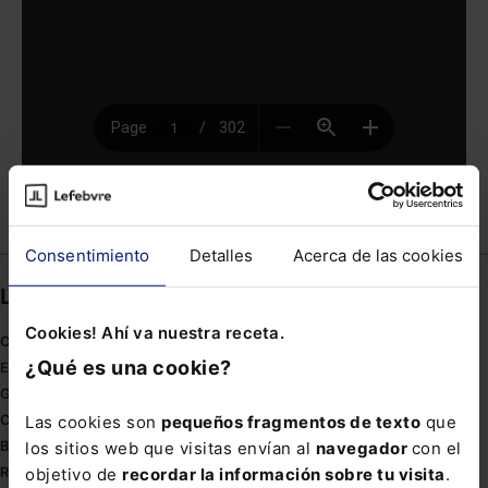
Compartir
Consentimiento
Detalles
Acerca de las cookies
Links directos
Cookies! Ahí va nuestra receta.
Coronavirus
¿Qué es una cookie?
Estudio de salud abogacía
Gestión de despachos
Las cookies son
pequeños fragmentos de texto
que
Compliance
los sitios web que visitas envían al
navegador
con el
Buenas Prácticas Tributarias
objetivo de
recordar la información sobre tu visita
.
RGPD