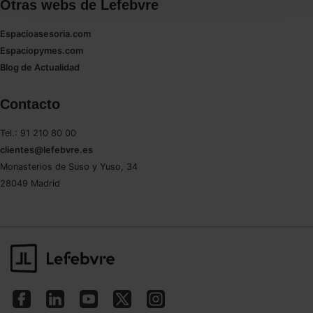
Otras webs de Lefebvre
seleccionar solo aquellas que quieras permitir en tu
navegador. Si no seleccionas ninguna utilizaremos
Espacioasesoria.com
las que sean indispensables para la navegación.
Espaciopymes.com
Blog de Actualidad
Saber más acerca de las cookies
Contacto
Tel.: 91 210 80 00
clientes@lefebvre.es
Monasterios de Suso y Yuso, 34
28049 Madrid