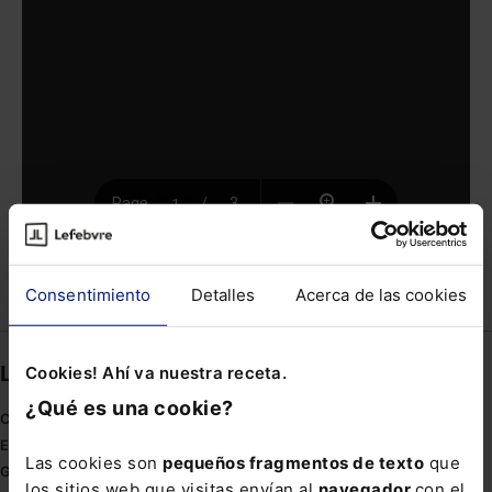
Consentimiento
Detalles
Acerca de las cookies
Compartir
Links directos
Cookies! Ahí va nuestra receta.
¿Qué es una cookie?
Coronavirus
Estudio de salud abogacía
Las cookies son
pequeños fragmentos de texto
que
Gestión de despachos
los sitios web que visitas envían al
navegador
con el