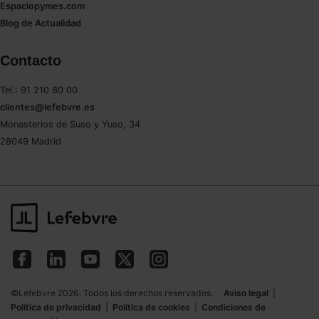
navegador. Si no seleccionas ninguna utilizaremos
Espaciopymes.com
las que sean indispensables para la navegación.
Blog de Actualidad
Saber más acerca de las cookies
Contacto
Tel.: 91 210 80 00
clientes@lefebvre.es
Monasterios de Suso y Yuso, 34
28049 Madrid
©Lefebvre 2026. Todos los derechos reservados.
Aviso legal
|
Política de privacidad
|
Política de cookies
|
Condiciones de