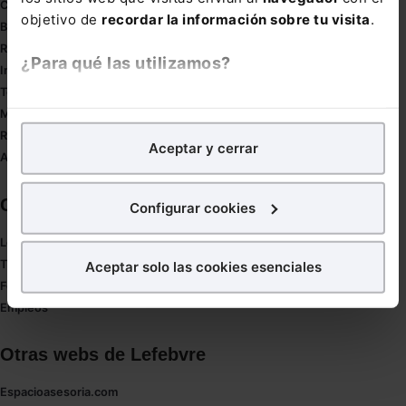
Compliance
objetivo de
recordar la información sobre tu visita
.
Buenas Prácticas Tributarias
RGPD
¿Para qué las utilizamos?
Innovación
Tesauro
En Lefebvre utilizamos las cookies con
fines
Mapa web
analíticos
para tratar de
mejorar tu experiencia
en
Redirect sitemap
Aceptar y cerrar
nuestra página web. También con fines publicitarios,
Autores de El Derecho
para poder mostrarte publicidad y contenidos de tu
interés.
Corporativo
Configurar cookies
¿Qué puedes hacer?
Lefebvre
Tienda online
Aceptar solo las cookies esenciales
Puedes
aceptar
las cookies para que tu experiencia
Formación
en la web sea óptima
Empleos
Puedes
aceptar solo las esenciales
para denegar
todas las cookies excepto aquellas imprescindibles.
Otras webs de Lefebvre
También puedes
configurar
las cookies y
seleccionar solo aquellas que quieras permitir en tu
Espacioasesoria.com