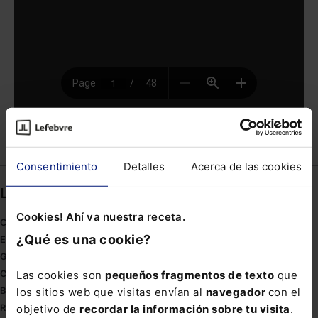
Compartir
Consentimiento
Detalles
Acerca de las cookies
Links directos
Cookies! Ahí va nuestra receta.
Coronavirus
¿Qué es una cookie?
Estudio de salud abogacía
Gestión de despachos
Las cookies son
pequeños fragmentos de texto
que
Compliance
los sitios web que visitas envían al
navegador
con el
Buenas Prácticas Tributarias
objetivo de
recordar la información sobre tu visita
.
RGPD