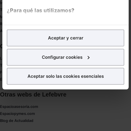
Innovación
¿Para qué las utilizamos?
Tesauro
Mapa web
Redirect sitemap
En Lefebvre utilizamos las cookies con
fines
Autores de El Derecho
analíticos
para tratar de
mejorar tu experiencia
en
Aceptar y cerrar
nuestra página web. También con fines publicitarios,
Corporativo
para poder mostrarte publicidad y contenidos de tu
interés.
Configurar cookies
Lefebvre
Tienda online
¿Qué puedes hacer?
Formación
Aceptar solo las cookies esenciales
Empleos
Puedes
aceptar
las cookies para que tu experiencia
en la web sea óptima
Otras webs de Lefebvre
Puedes
aceptar solo las esenciales
para denegar
todas las cookies excepto aquellas imprescindibles.
Espacioasesoria.com
También puedes
configurar
las cookies y
Espaciopymes.com
seleccionar solo aquellas que quieras permitir en tu
Blog de Actualidad
navegador. Si no seleccionas ninguna utilizaremos
las que sean indispensables para la navegación.