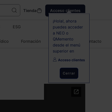
Tienda
Acceso clientes
¡Hola!, ahora
C
ESG
puedes acceder
a NEO o
QMemento
ídico
Formación
Agenda
Contacto
desde el menú
superior en
Acceso clientes
Cerrar