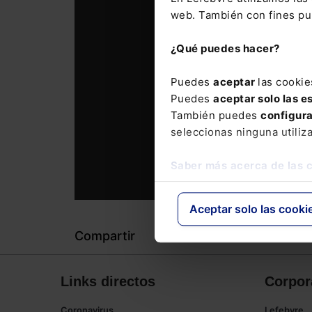
web. También con fines pub
¿Qué puedes hacer?
Puedes
aceptar
las cookie
Puedes
aceptar solo las e
También puedes
configur
seleccionas ninguna utiliz
Saber más acerca de las 
Aceptar solo las cooki
Compartir
Links directos
Corpor
Coronavirus
Lefebvre