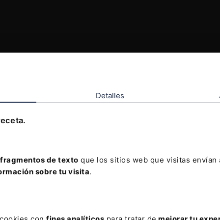
Detalles
receta.
fragmentos de texto
que los sitios web que visitas envían
ormación sobre tu visita
.
s cookies con
fines analíticos
para tratar de
mejorar tu expe