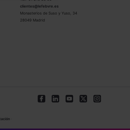
clientes@lefebvre.es
Monasterios de Suso y Yuso, 34
28049 Madrid
tación
·