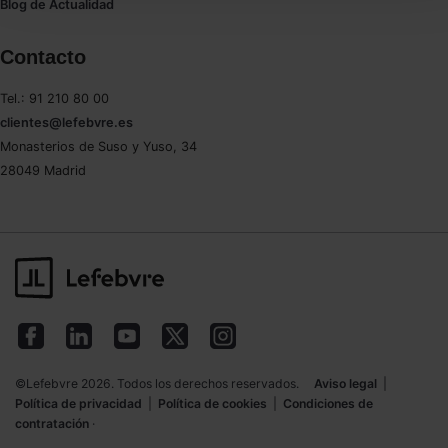
También puedes
configurar
las cookies y seleccionar
Blog de Actualidad
solo aquellas que quieras permitir en tu navegador. Si
no seleccionas ninguna utilizaremos las que sean
Contacto
indispensables para la navegación.
Tel.: 91 210 80 00
Saber más acerca de las cookies
clientes@lefebvre.es
Monasterios de Suso y Yuso, 34
28049 Madrid
©Lefebvre 2026. Todos los derechos reservados.
Aviso legal
|
Política de privacidad
|
Política de cookies
|
Condiciones de
contratación
·