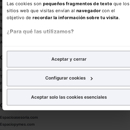
Buenas Prácticas Tributarias
Las cookies son
pequeños fragmentos de texto
que los
RGPD
sitios web que visitas envían al
navegador
con el
Innovación
objetivo de
recordar la información sobre tu visita
.
Tesauro
Mapa web
¿Para qué las utilizamos?
Redirect sitemap
Autores de El Derecho
En Lefebvre utilizamos las cookies con
fines
analíticos
para tratar de
mejorar tu experiencia
en
Corporativo
Aceptar y cerrar
nuestra página web. También con fines publicitarios,
para poder mostrarte publicidad y contenidos de tu
Lefebvre
interés.
Tienda online
Configurar cookies
Formación
¿Qué puedes hacer?
Empleos
Aceptar solo las cookies esenciales
Puedes
aceptar
las cookies para que tu experiencia en
Otras webs de Lefebvre
la web sea óptima
Puedes
aceptar solo las esenciales
para denegar todas
Espacioasesoria.com
las cookies excepto aquellas imprescindibles.
Espaciopymes.com