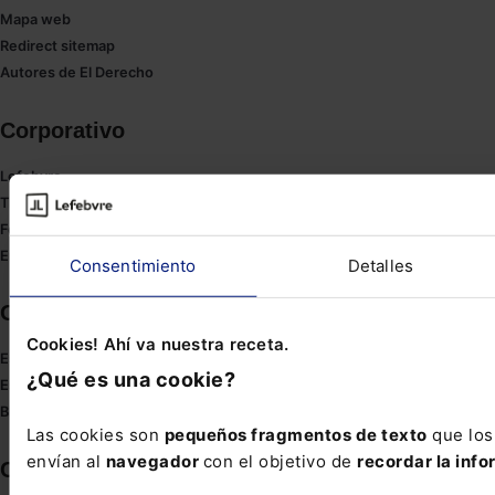
Mapa web
Redirect sitemap
Autores de El Derecho
Corporativo
Lefebvre
Tienda online
Formación
Empleos
Consentimiento
Detalles
Otras webs de Lefebvre
Cookies! Ahí va nuestra receta.
Espacioasesoria.com
¿Qué es una cookie?
Espaciopymes.com
Blog de Actualidad
Las cookies son
pequeños fragmentos de texto
que los 
envían al
navegador
con el objetivo de
recordar la info
Contacto